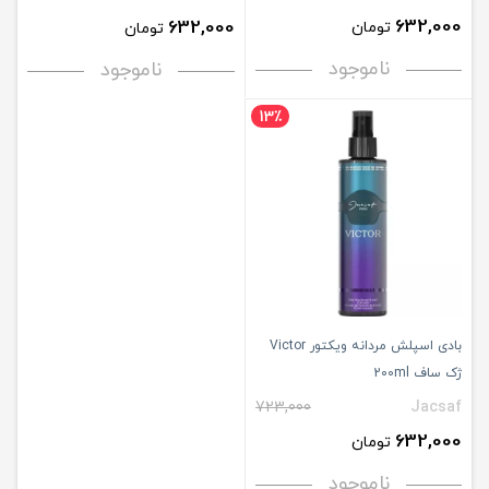
632,000
632,000
تومان
تومان
ناموجود
ناموجود
13٪
بادی اسپلش مردانه ویکتور Victor
ژک ساف 200ml
723,000
Jacsaf
632,000
تومان
ناموجود