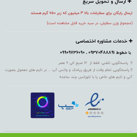
➕️ ارسال و تحویل سریع
ارسال رایگان برای سفارشات بالا 3 میلیون که زیر ۷۵۰
گرم هستند
(مجموع وزن سفارش، در سبد خرید قابل مشاهده است)
➕️ خدمات مشاوره اختصاصی
با خطوط
09370488891 ، 09909736090
!! پاسخگویی تلفنی: فقط از 12 صبح الی 6 عصر
!! پاسخگویی تمام وقت از طریق پیامک و واتس آپ ... در تایم های معمول بصورت
آنی و تایم های خاص یا با تلورانس چند ساعته