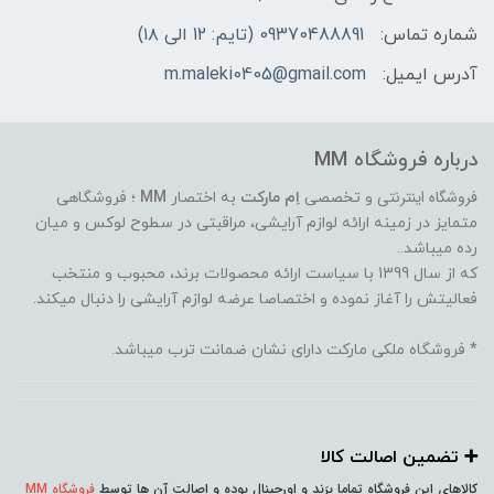
شماره تماس:
09370488891 (تایم: 12 الی ۱۸)
آدرس ایمیل:
m.maleki0405@gmail.com
درباره فروشگاه MM
فروشگاه اینترنتی
و تخصصی
اِم مارکت
به اختصار
MM
؛ فروشگاهی
متمایز در زمینه ارائه لوازم آرایشی، مراقبتی در سطوح لوکس و میان
رده میباشد..
که از سال 1399 با سیاست ارائه محصولات برند، محبوب و منتخب
فعالیتش را آغاز نموده و اختصاصا عرضه لوازم آرایشی را دنبال میکند.
* فروشگاه ملکی مارکت دارای نشان ضمانت ترب میباشد.
➕️ تضمین اصالت کالا
کالاهای این فروشگاه تماما بِرَند و اورجینال بوده و اصالت آن ها توسط
فروشگاه MM