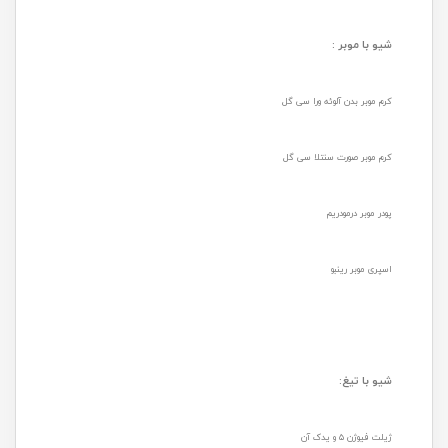
شیو با موبر :
کرم موبر بدن آلوئه ورا سی گل
کرم موبر صورت سنتلا سی گل
پودر موبر درمودریم
اسپری موبر رینبو
شیو با تیغ:
ژیلت فیوژن ۵ و یدک آن