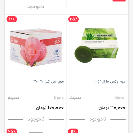
ناموجود
10٪
25٪
موم وکس مارال 20gr
موم سرد کنز 300ml
110,000
Kanz
40,000
Maral
100,000
30,000
تومان
تومان
ناموجود
ناموجود
25٪
11٪