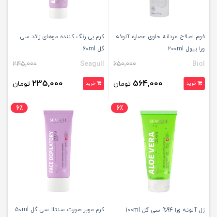
فوم اصلاح مردانه حاوی عصاره آلوئه
کرم بی رنگ کننده موهای زائد سی
ورا بیول 200ml
گل 60ml
245,000
Seagull
650,000
Biol
235,000
564,000
تومان
تومان
خرید
خرید
6٪
6٪
کرم موبر صورت سنتلا سی گل 50ml
ژل آلوئه ورا 94% سی گل 100ml