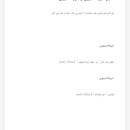
ژل التیام بخش بعد اصلاح \ کرم بی رنگ کننده مو سی گل
اپیلاسیون :
موم سرد کنز \ پد موم اپیلاسیون \ آبسلانگ (کمد)
دپیلاسیون :
وکس \ نخ اصلاح \ آبسلانگ (کمد)