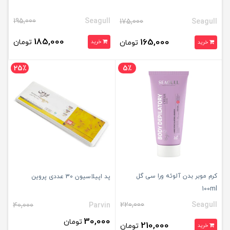
195,000
Seagull
175,000
Seagull
185,000
165,000
تومان
تومان
خرید
خرید
25٪
5٪
کرم موبر بدن آلوئه ورا سی گل
پد اپیلاسیون 30 عددی پروین
100ml
220,000
Seagull
40,000
Parvin
30,000
تومان
210,000
تومان
خرید