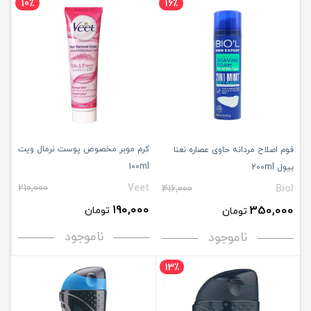
10٪
16٪
کرم موبر مخصوص پوست نرمال ویت
فوم اصلاح مردانه حاوی عصاره نعنا
100ml
بیول 200ml
210,000
Veet
416,000
Biol
190,000
350,000
تومان
تومان
ناموجود
ناموجود
13٪