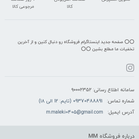
کالا
مرجوعی کالا
⭕️⭕️ صفحه جدید اینستاگرام فروشگاه رو دنبال کنین و از آخرین
تخفیات ما مطلع بشین ⭕️⭕️
سامانه اطلاع رسانی: ۹۰۰۰۲۳۵۲
شماره تماس:
09370488891 (تایم: 12 الی ۱۸)
آدرس ایمیل:
m.maleki0405@gmail.com
درباره فروشگاه MM