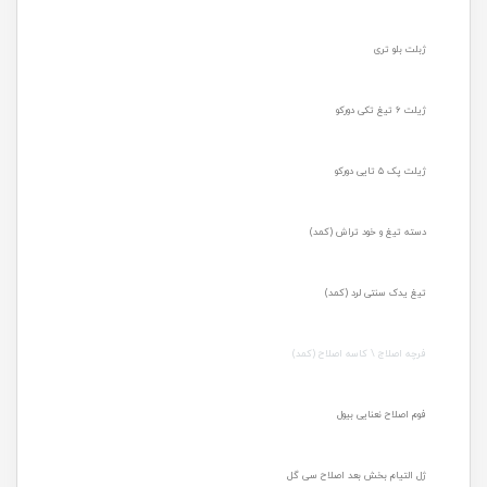
ژبلت بلو تری
ژیلت ۶ تیغ تکی دورکو
ژیلت پک ۵ تایی دورکو
دسته تیغ و خود تراش (کمد)
تیغ یدک سنتی لرد (کمد)
فرچه اصلاج \ کاسه اصلاح (کمد)
فوم اصلاح نعنایی بیول
ژل التیام بخش بعد اصلاح سی گل