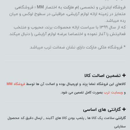
فروشگاه اینترنتی
و تخصصی
اِم مارکت
به اختصار
MM
؛ فروشگاهی
متمایز در زمینه ارائه لوازم آرایشی، مراقبتی در سطوح لوکس و میان
رده میباشد..
که از سال 1399 با سیاست ارائه محصولات برند، محبوب و منتخب
فعالیتش را آغاز نموده و اختصاصا عرضه لوازم آرایشی را دنبال میکند.
* فروشگاه ملکی مارکت دارای نشان ضمانت ترب میباشد.
➕️ تضمین اصالت کالا
کالاهای این فروشگاه تماما بِرَند و اورجینال بوده و اصالت آن ها توسط
فروشگاه MM
و
وبسایت ترب
بصورت کامل تضمین می شود.
➕️ گارانتی های اساسی
گارانتی
سلامت پک کالا ها , پلمپ بودن کالا های آکبند , ارسال دقیق کد محصول
سفارشی