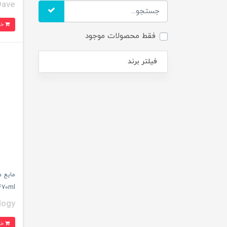
Dave
خرید
فقط محصولات موجود
فیلتر برند
مایع د
470ml
logy
خرید