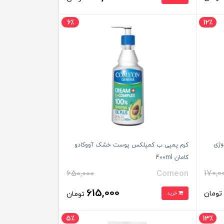
6٪
12٪
وژی
کرم پمپی ب کمپلکس پوست خشک آووکادو
کامان 400ml
170,0
650,000
Comeon
615,000
ومان
خرید
تومان
5٪
13٪