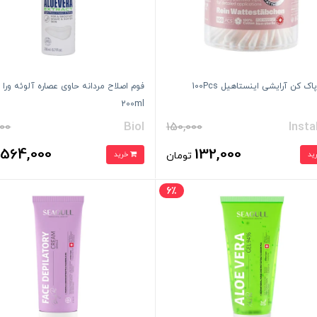
ک کن آرایشی اینستاهیل 100Pcs
فوم اصلاح مردانه حاوی عصاره آلوئه ورا 
200ml
00
Biol
150,000
Insta
564,000
132,000
تومان
خرید
ت
6٪