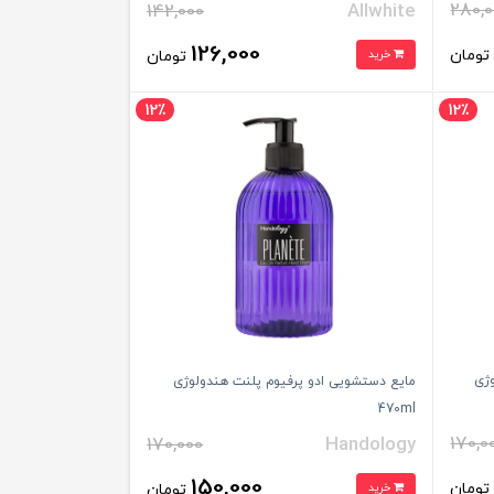
280,0
142,000
Allwhite
126,000
ومان
خرید
تومان
12٪
12٪
وژی
مایع دستشویی ادو پرفیوم پلنت هندولوژی
470ml
170,0
170,000
Handology
150,000
ومان
خرید
تومان