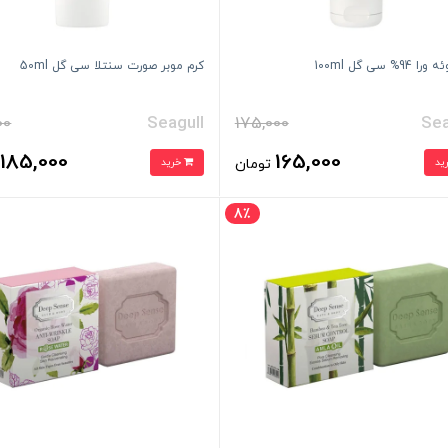
94% سی گل 100ml
کرم موبر صورت سنتلا سی گل 50ml
00
Seagull
175,000
Sea
185,000
165,000
تومان
خرید
ت
8٪