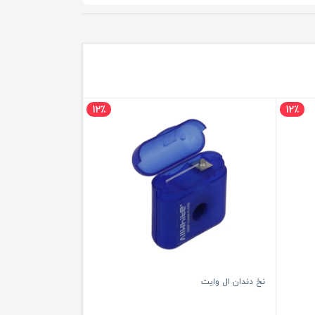
12٪
12٪
نخ دندان ال وایت