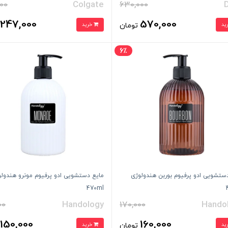
00
Colgate
630,000
247,000
570,000
تومان
خرید
ت
6٪
ستشویی ادو پرفیوم بوربن هندولوژی
مایع دستشویی ادو پرفیوم مونرو هندول
470ml
00
Handology
170,000
Hando
150,000
160,000
تومان
خرید
ت