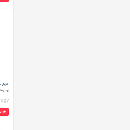
مایع د
470ml
logy
خرید