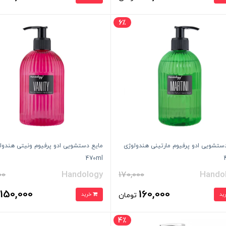
6٪
ستشویی ادو پرفیوم مارتینی هندولوژی
مایع دستشویی ادو پرفیوم ونیتی هندول
470ml
00
Handology
170,000
Hando
150,000
160,000
تومان
خرید
ت
4٪