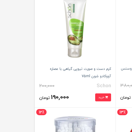
دروسنس
کرم دست و صورت تیوپی گیاهی با عصاره
آووکادو شون 75ml
380,
200,000
Schon
190,000
ومان
خرید
تومان
12٪
13٪