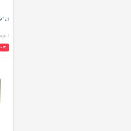
ژل آلوئه ورا 
gull
خرید