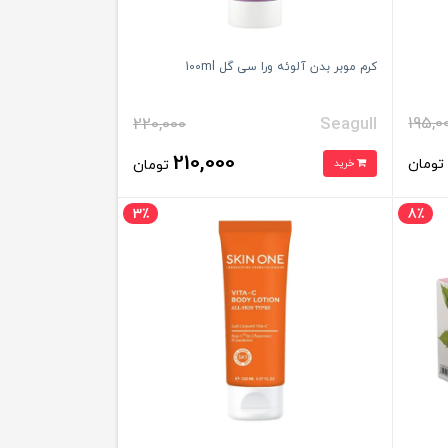
کرم موبر بدن آلوئه ورا سی گل 100ml
195,0
220,000
Seagull
210,000
ومان
خرید
تومان
3٪
8٪