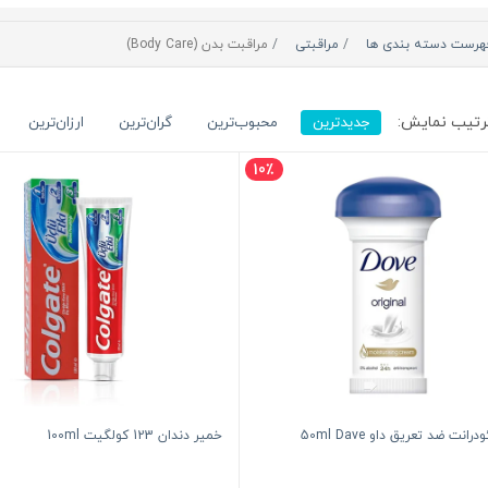
هرست دسته بندی ها
مراقبتی
مراقبت بدن (Body Care)
تیب نمایش:
جدیدترین
محبوب‌ترین
گران‌ترین
ارزان‌ترین
10٪
رانت ضد تعریق داو 50ml Dave
خمیر دندان 123 کولگیت 100ml