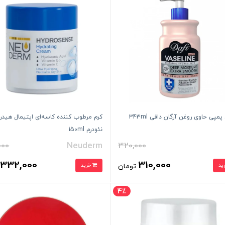
پمپی حاوی روغن آرگان دافی 343ml
کرم مرطوب کننده کاسه‌ای اپتیمال هی
نئودرم 150ml
000
Neuderm
320,000
332,000
310,000
تومان
خرید
ت
4٪