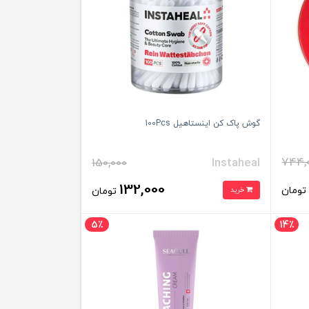
گوش پاک کن اینستاهیل 100Pcs
744,
150,000
Instaheal
132,000
ومان
خرید
تومان
5٪
14٪