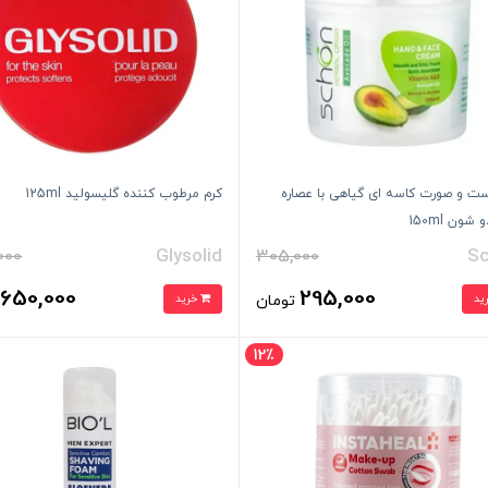
ت و صورت کاسه ای گیاهی با عصاره
کرم مرطوب کننده گلیسولید 125ml
شون 150ml
000
Glysolid
305,000
S
650,000
295,000
تومان
خرید
ت
12٪