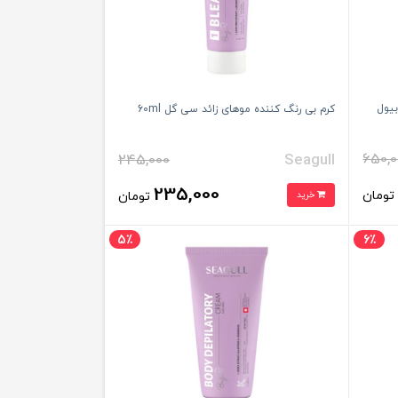
بیول
کرم بی رنگ کننده موهای زائد سی گل 60ml
650,0
245,000
Seagull
235,000
ومان
خرید
تومان
5٪
6٪