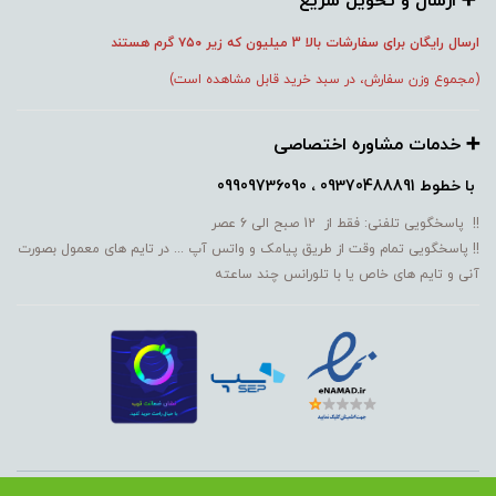
➕️ ارسال و تحویل سریع
ارسال رایگان برای سفارشات بالا 3 میلیون که زیر ۷۵۰
گرم هستند
(مجموع وزن سفارش، در سبد خرید قابل مشاهده است)
➕️ خدمات مشاوره اختصاصی
با خطوط
09370488891 ، 09909736090
!! پاسخگویی تلفنی: فقط از 12 صبح الی 6 عصر
!! پاسخگویی تمام وقت از طریق پیامک و واتس آپ ... در تایم های معمول بصورت
آنی و تایم های خاص یا با تلورانس چند ساعته