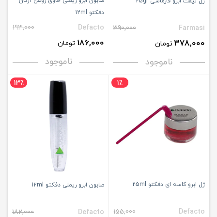
صابون ابرو ریملی حاوی روغن آرگان
ژل لیفت ابرو فارماسی 25gr
دفکتو 12ml
193,000
Defacto
390,000
Farmasi
186,000
378,000
تومان
تومان
ناموجود
ناموجود
13٪
1٪
ژل ابرو کاسه ای دفکتو 25ml
صابون ابرو ریملی دفکتو 12ml
155,000
Defacto
182,000
Defacto