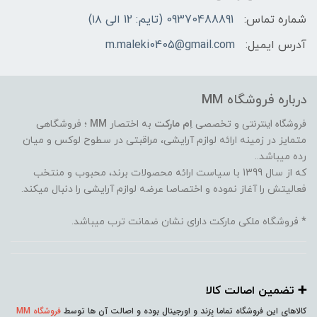
شماره تماس:
09370488891 (تایم: 12 الی ۱۸)
آدرس ایمیل:
m.maleki0405@gmail.com
درباره فروشگاه MM
فروشگاه اینترنتی
و تخصصی
اِم مارکت
به اختصار
MM
؛ فروشگاهی
متمایز در زمینه ارائه لوازم آرایشی، مراقبتی در سطوح لوکس و میان
رده میباشد..
که از سال 1399 با سیاست ارائه محصولات برند، محبوب و منتخب
فعالیتش را آغاز نموده و اختصاصا عرضه لوازم آرایشی را دنبال میکند.
* فروشگاه ملکی مارکت دارای نشان ضمانت ترب میباشد.
➕️ تضمین اصالت کالا
کالاهای این فروشگاه تماما بِرَند و اورجینال بوده و اصالت آن ها توسط
فروشگاه MM