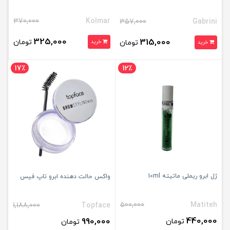
370,000
Kolmar
357,000
Gabrini
325,000
315,000
تومان
تومان
خرید
خرید
17٪
12٪
ژل ابرو ریملی ماتیته 10ml
واکس حالت دهنده ابرو تاپ فیس
500,000
Matiteh
1,188,000
Topface
440,000
990,000
تومان
تومان