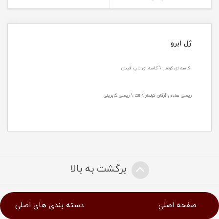
ژل ابرو
کاسه ای کولمار \ کاسه ای تاپ فیس
ریملی ساده و آرگان کولمار \ التا \ ریملی گابرینی
برگشت به بالا
صفحه اصلی
دسته بندی های اصلی