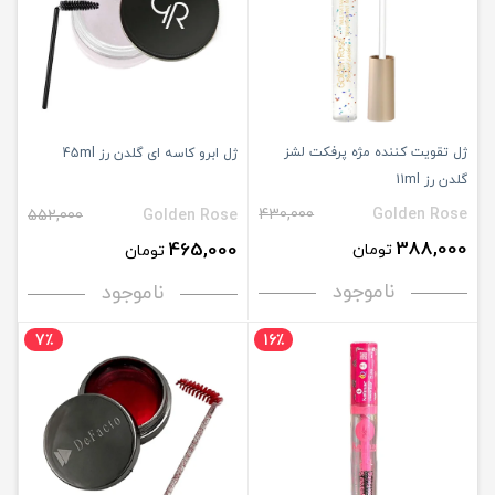
ژل تقویت کننده مژه پرفکت لشز
ژل ابرو کاسه ای گلدن رز 45ml
گلدن رز 11ml
430,000
Golden Rose
552,000
Golden Rose
388,000
465,000
تومان
تومان
ناموجود
ناموجود
7٪
16٪