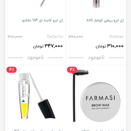
ژل ابرو ریملی کولمار 8ml
ژل ابرو کاسه ای VIP دفکتو
370,000
Defacto
368,000
Kolmar
347,000
310,000
تومان
تومان
ناموجود
ناموجود
4٪
4٪