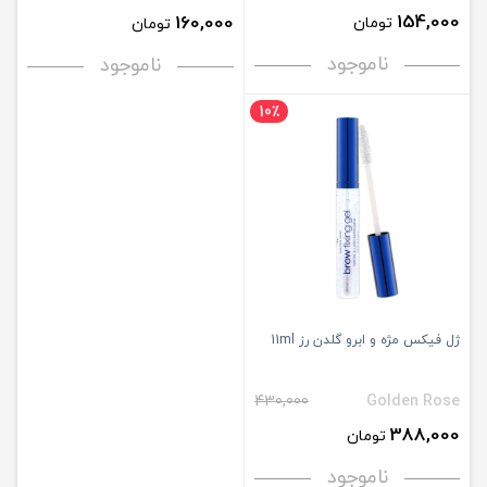
154,000
160,000
تومان
تومان
ناموجود
ناموجود
10٪
ژل فیکس مژه و ابرو گلدن رز 11ml
430,000
Golden Rose
388,000
تومان
ناموجود