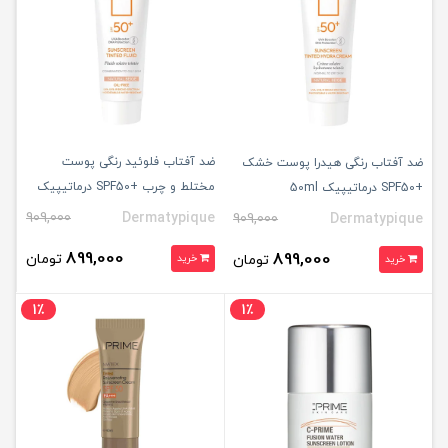
ضد آفتاب فلوئید رنگی پوست
ضد آفتاب رنگی هیدرا پوست خشک
مختلط و چرب +SPF50 درماتیپیک
+SPF50 درماتیپیک 50ml
50ml
909,000
Dermatypique
909,000
Dermatypique
899,000
899,000
تومان
تومان
خرید
خرید
1٪
1٪