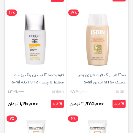
10٪
17٪
ضدآفتاب رنگ لایت فیوژن واتر
فلوئید ضد آفتاب بی‌ رنگ پوست
مجیک SPF50 ایزدین 50ml
مختلط تا چرب SPF50 اریکه 50ml
1,309,000
Erikeh
4,770,000
Isdin
1,190,000
3,975,000
تومان
تومان
خرید
خرید
2٪
2٪