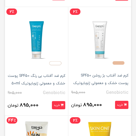
2٪
2٪
کرم ضد آفتاب بژ روشن SPF50
کرم ضد آفتاب بی رنگ SPF50 پوست
پوست خشک و معمولی ژنوبایوتیک
خشک و معمولی ژنوبایوتیک 50ml
50ml
905,000
Genobiotic
905,000
Genobiotic
895,000
895,000
تومان
خرید
تومان
خرید
44٪
2٪