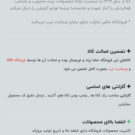
که از سال 1399 با سیاست ارائه محصولات برند، محبوب و منتخب
فعالیتش را آغاز نموده و اختصاصا عرضه لوازم آرایشی را دنبال میکند.
* فروشگاه ملکی مارکت دارای نشان ضمانت ترب میباشد.
➕️ تضمین اصالت کالا
کالاهای این فروشگاه تماما بِرَند و اورجینال بوده و اصالت آن ها توسط
فروشگاه MM
و
وبسایت ترب
بصورت کامل تضمین می شود.
➕️ گارانتی های اساسی
گارانتی
سلامت پک کالا ها , پلمپ بودن کالا های آکبند , ارسال دقیق کد محصول
سفارشی
➕️
انقضا بالای محصولات
اکثریت محصولات فروشگاه دارای انقضا بالا و تاریخ تولید بروزاند