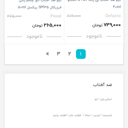
کرم ضد آفتاب بی رنگ SPF50 دفکتو
کرم ضد آفتاب دور چشم رنگی
40ml
فیزیکال SPF35 پیکسل 50ml
876,000
Defacto
275,000
Pixxel
739,000
265,000
تومان
تومان
ناموجود
ناموجود
3
2
1
ضد آفتاب
اسکین وان \ ژنو
شیسیدو \ ایزدین \ سنتلا \ فلوئید مای \ فلوئید پرایم