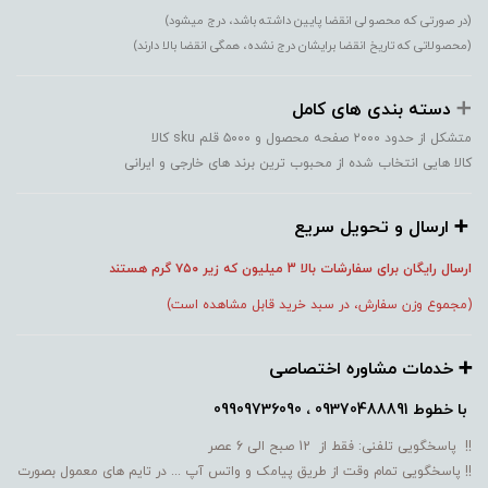
(در صورتی که محصولی انقضا پایین داشته باشد، درج میشود)
(محصولاتی که تاریخ انقضا برایشان درج نشده، همگی انقضا بالا دارند)
➕️
دسته بندی های کامل
متشکل از حدود ۲۰۰۰ صفحه محصول و ۵۰۰۰ قلم sku کالا
کالا هایی انتخاب شده از محبوب ترین برند های خارجی و ایرانی
➕️ ارسال و تحویل سریع
ارسال رایگان برای سفارشات بالا 3 میلیون که زیر ۷۵۰
گرم هستند
(مجموع وزن سفارش، در سبد خرید قابل مشاهده است)
➕️ خدمات مشاوره اختصاصی
با خطوط
09370488891 ، 09909736090
!! پاسخگویی تلفنی: فقط از 12 صبح الی 6 عصر
!! پاسخگویی تمام وقت از طریق پیامک و واتس آپ ... در تایم های معمول بصورت