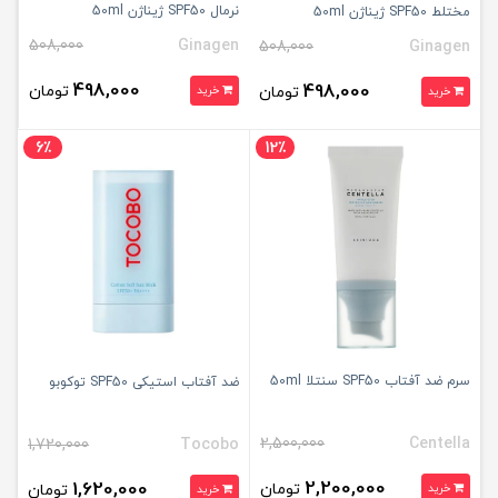
نرمال SPF50 ژیناژن 50ml
مختلط SPF50 ژیناژن 50ml
508,000
Ginagen
508,000
Ginagen
498,000
498,000
تومان
تومان
خرید
خرید
6٪
12٪
سرم ضد آفتاب SPF50 سنتلا 50ml
ضد آفتاب استیکی SPF50 توکوبو
2,500,000
Centella
1,720,000
Tocobo
2,200,000
1,620,000
تومان
خرید
تومان
خرید