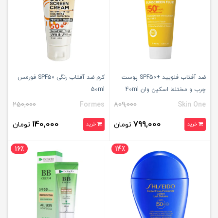
ضد آفتاب فلویید +SPF50 پوست
کرم ضد آفتاب رنگی SPF50 فورمس
چرب و مختلط اسکین وان 40ml
50ml
250,000
Formes
809,000
Skin One
140,000
799,000
تومان
تومان
خرید
خرید
16٪
14٪