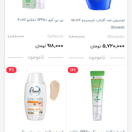
بی بی کرم SPF50 دفکتو 40ml
لوسیون ضد آفتاب شیسیدو 150ml
Shiseido
1,088,000
Defacto
6,600,000
Shiseido
918,000
5,720,000
تومان
تومان
ناموجود
ناموجود
4٪
16٪