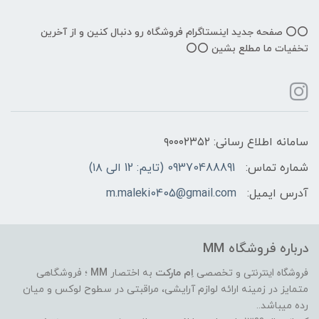
⭕️⭕️ صفحه جدید اینستاگرام فروشگاه رو دنبال کنین و از آخرین
تخفیات ما مطلع بشین ⭕️⭕️
سامانه اطلاع رسانی: ۹۰۰۰۲۳۵۲
شماره تماس:
09370488891 (تایم: 12 الی ۱۸)
آدرس ایمیل:
m.maleki0405@gmail.com
درباره فروشگاه MM
فروشگاه اینترنتی
و تخصصی
اِم مارکت
به اختصار
MM
؛ فروشگاهی
متمایز در زمینه ارائه لوازم آرایشی، مراقبتی در سطوح لوکس و میان
رده میباشد..