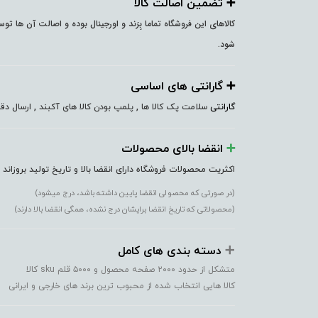
➕️ تضمین اصالت کالا
کالاهای این فروشگاه تماما بِرَند و اورجینال بوده و اصالت آن ها ت
شود.
➕️ گارانتی های اساسی
گارانتی
سلامت پک کالا ها , پلمپ بودن کالا های آکبند , ارسال 
➕️
انقضا بالای محصولات
اکثریت محصولات فروشگاه دارای انقضا بالا و تاریخ تولید بروزاند
(در صورتی که محصولی انقضا پایین داشته باشد، درج میشود)
(محصولاتی که تاریخ انقضا برایشان درج نشده، همگی انقضا بالا دارند)
➕️
دسته بندی های کامل
متشکل از حدود ۲۰۰۰ صفحه محصول و ۵۰۰۰ قلم sku کالا
کالا هایی انتخاب شده از محبوب ترین برند های خارجی و ایرانی