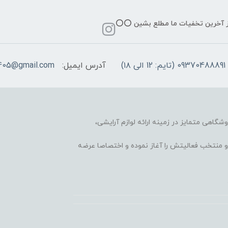
از آخرین تخفیات ما مطلع بشین ⭕️⭕️
09370488891 (تایم: 12 الی ۱۸)
آدرس ایمیل:
405@gmail.com
وشگاهی متمایز در زمینه ارائه لوازم آرایشی،
 محبوب و منتخب فعالیتش را آغاز نموده و اختصاصا عرضه