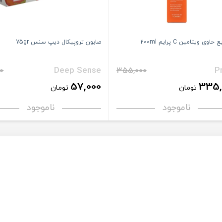
اوی ویتامین C پرایم 200ml
صابون تروپیکال دیپ سنس 75gr
0
Deep Sense
355,000
P
57,000
335,
تومان
تومان
ناموجود
ناموجود