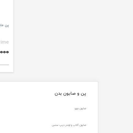
پن مایع ح
rime
000
پن و صابون بدن
صابون دورو
صابون گلاب و لوندر دیپ سنس