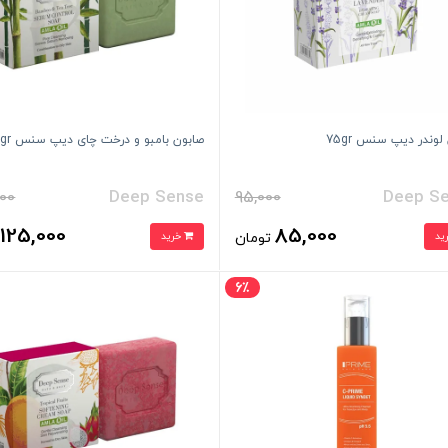
لوندر دیپ سنس 75gr
صابون بامبو و درخت چای دیپ سنس 75gr
00
Deep Sense
95,000
Deep S
125,000
85,000
تومان
خرید
ت
6٪