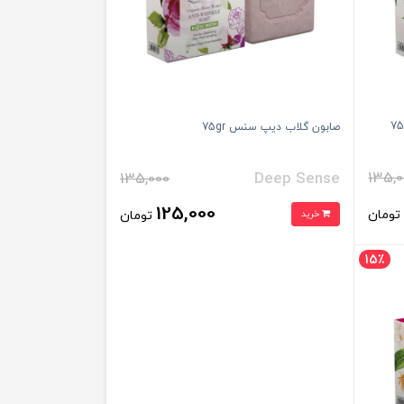
صابون گلاب دیپ سنس 75gr
135,0
135,000
Deep Sense
125,000
ومان
خرید
تومان
15٪