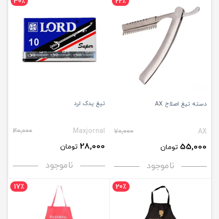
30٪
22٪
تیغ یدک لرد
دسته تیغ اصلاح AX
40,000
Maxjornal
70,000
AX
28,000
55,000
تومان
تومان
ناموجود
ناموجود
17٪
20٪