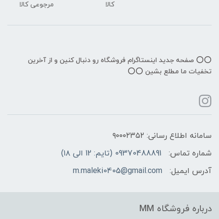
کالا
مرجوعی کالا
⭕️⭕️ صفحه جدید اینستاگرام فروشگاه رو دنبال کنین و از آخرین
تخفیات ما مطلع بشین ⭕️⭕️
سامانه اطلاع رسانی: ۹۰۰۰۲۳۵۲
شماره تماس:
09370488891 (تایم: 12 الی ۱۸)
آدرس ایمیل:
m.maleki0405@gmail.com
درباره فروشگاه MM