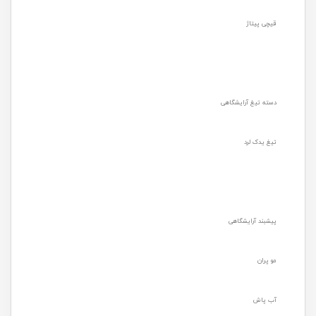
قیچی پیتاژ
دسته تیغ آرایشگاهی
تیغ یدک لرد
پیشبند آرایشگاهی
مو پران
آب پاش