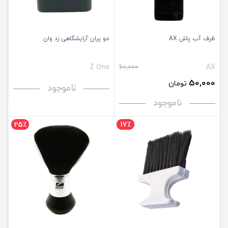
ظرف آب پاش AX
مو پران آرایشگاهی زد وان
Z One
60,000
AX
50,000
تومان
ناموجود
ناموجود
25٪
17٪