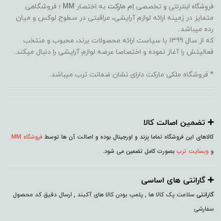
فروشگاه اینترنتی
و تخصصی
اِم مارکت
به اختصار
MM
؛ فروشگاهی
متمایز در زمینه ارائه لوازم آرایشی، مراقبتی در سطوح لوکس و میان
رده میباشد..
که از سال 1399 با سیاست ارائه محصولات برند، محبوب و منتخب
فعالیتش را آغاز نموده و اختصاصا عرضه لوازم آرایشی را دنبال میکند.
* فروشگاه ملکی مارکت دارای نشان ضمانت ترب میباشد.
➕️ تضمین اصالت کالا
کالاهای این فروشگاه تماما بِرَند و اورجینال بوده و اصالت آن ها توسط
فروشگاه MM
و
وبسایت ترب
بصورت کامل تضمین می شود.
➕️ گارانتی های اساسی
گارانتی
سلامت پک کالا ها , پلمپ بودن کالا های آکبند , ارسال دقیق کد محصول
سفارشی