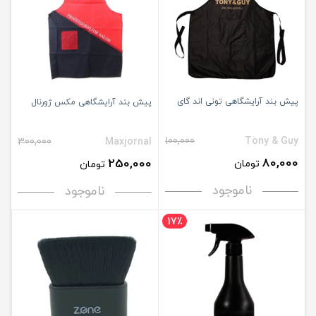
پیش بند آرایشگاهی تونی اند گای
پیش بند آرایشگاهی مکس ژورنال
100,000
Tony & Guy
300,000
Maxjornal
80,000
250,000
تومان
تومان
ناموجود
ناموجود
17٪