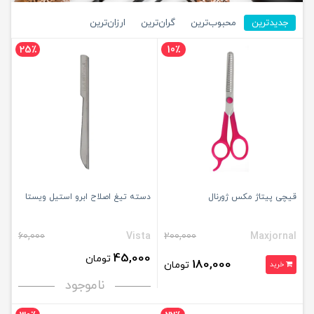
جدیدترین
محبوب‌ترین
گران‌ترین
ارزان‌ترین
25٪
10٪
قیچی پیتاژ مکس ژورنال
دسته تیغ اصلاح ابرو استیل ویستا
60,000
Vista
200,000
Maxjornal
45,000
تومان
180,000
تومان
خرید
ناموجود