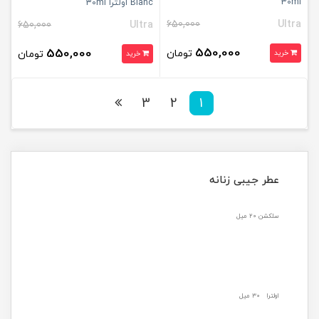
30ml
Blanc اولترا 30ml
650,000
Ultra
650,000
Ultra
550,000
550,000
تومان
خرید
تومان
خرید
3
2
1
عطر جیبی زنانه
سلکشن ۲۰ میل
اولترا ۳۰ میل