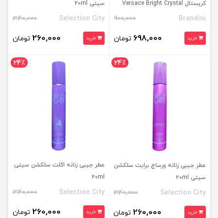
کریستال Versace Bright Crystal
سیتی 20ml
برندینی 33ml
340,000
Selection City
900,000
Brandini
260,000
698,000
تومان
تومان
خرید
خرید
24٪
24٪
عطر جیبی زنانه اکلت سلکشن سیتی
عطر جیبی زنانه ورساچ برایت سلکشن
20ml
سیتی 20ml
340,000
Selection City
340,000
Selection City
260,000
260,000
تومان
تومان
خرید
خرید