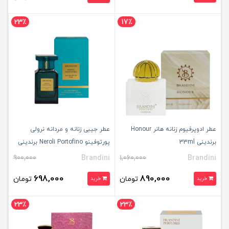
23٪
17٪
عطر ادوپرفیوم زنانه هانر Honour
عطر جیبی زنانه و مردانه نرولی
برندینی 33ml
پورتوفینو Neroli Portofino برندینی
33ml
900,000
Brandini
1,060,000
Brandini
698,000
890,000
تومان
تومان
خرید
خرید
23٪
23٪