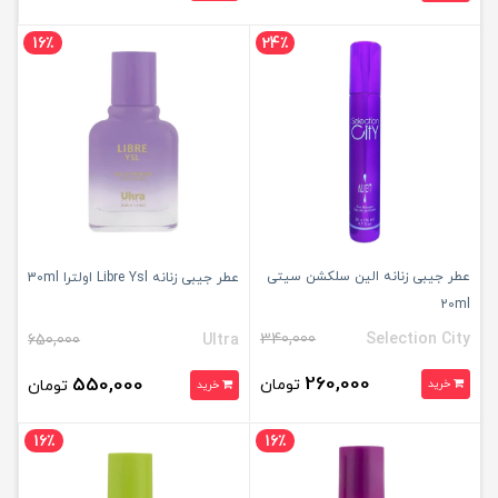
16٪
24٪
عطر جیبی زنانه الین سلکشن سیتی
عطر جیبی زنانه Libre Ysl اولترا 30ml
20ml
340,000
Selection City
650,000
Ultra
260,000
550,000
تومان
خرید
تومان
خرید
16٪
16٪