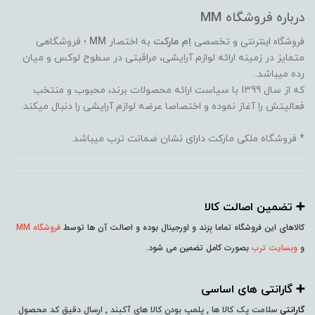
درباره فروشگاه MM
فروشگاه اینترنتی
و تخصصی
اِم مارکت
به اختصار
MM
؛ فروشگاهی
متمایز در زمینه ارائه لوازم آرایشی، مراقبتی در سطوح لوکس و میان
رده میباشد..
که از سال 1399 با سیاست ارائه محصولات برند، محبوب و منتخب
فعالیتش را آغاز نموده و اختصاصا عرضه لوازم آرایشی را دنبال میکند.
* فروشگاه ملکی مارکت دارای نشان ضمانت ترب میباشد.
➕️ تضمین اصالت کالا
کالاهای این فروشگاه تماما بِرَند و اورجینال بوده و اصالت آن ها توسط
فروشگاه MM
و
وبسایت ترب
بصورت کامل تضمین می شود.
➕️ گارانتی های اساسی
گارانتی
سلامت پک کالا ها , پلمپ بودن کالا های آکبند , ارسال دقیق کد محصول