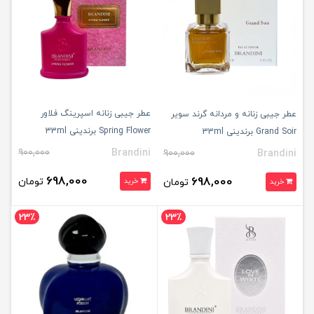
عطر جیبی زنانه اسپرینگ فلاور
عطر جیبی زنانه و مردانه گرند سویر
Spring Flower برندینی 33ml
Grand Soir برندینی 33ml
900,000
Brandini
900,000
Brandini
698,000
698,000
تومان
تومان
خرید
خرید
23٪
23٪