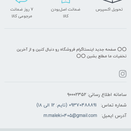
تحویل اکسپرس
ضمانت اصل‌بودن
7 روز ضمانت
کالا
مرجوعی کالا
⭕️⭕️ صفحه جدید اینستاگرام فروشگاه رو دنبال کنین و از آخرین
تخفیات ما مطلع بشین ⭕️⭕️
سامانه اطلاع رسانی: ۹۰۰۰۲۳۵۲
شماره تماس:
09370488891 (تایم: 12 الی ۱۸)
آدرس ایمیل:
m.maleki0405@gmail.com