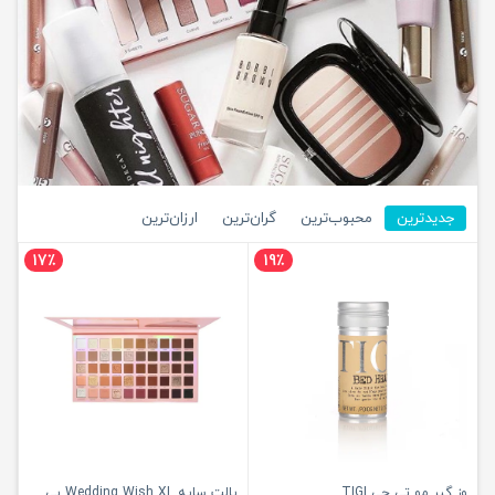
جدیدترین
محبوب‌ترین
گران‌ترین
ارزان‌ترین
17٪
19٪
وز گیر مو تی جی TIGI
پالت سایه Wedding Wish XL پی