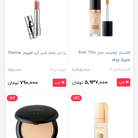
کانسیلر توفیسد مدل Born This
رژ لب جامد شیر آپ فلورمار Flormar
Way Super
7,125,000
Toofaced
996,000
Flormar
5,937,000
790,000
تومان
خرید
تومان
خرید
12٪
17٪