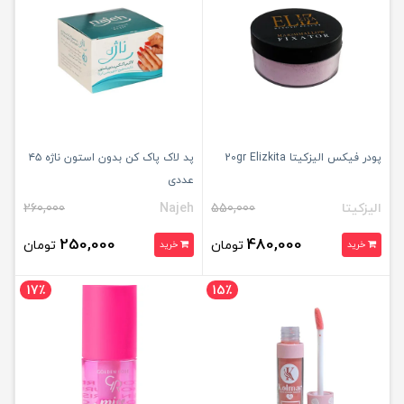
پودر فیکس الیزکیتا 20gr Elizkita
پد لاک پاک کن بدون استون ناژه ۴۵
عددی
الیزکیتا
550,000
Najeh
260,000
250,000
480,000
تومان
تومان
خرید
خرید
17٪
15٪