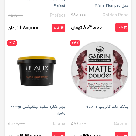
مدل ۴.۷ml Plumped
Prefect
988,000
Golden Rose
357,000
Prefect
803,000
280,000
تومان
خرید
تومان
خرید
21٪
24٪
پنکک مات گابرینی Gabrini
پودر دکلره سفید لیلافیکس ۲۰۰۰gr
Lilafix
5,000,000
Lilafix
576,000
Gabrini