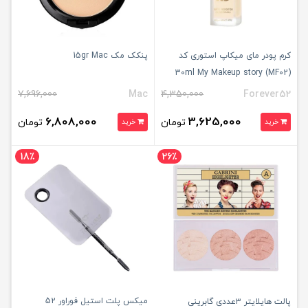
کرم پودر مای میکاپ استوری کد
پنکک مک 15gr Mac
(30ml My Makeup story (MF02
7,696,000
Mac
4,350,000
Forever52
6,808,000
3,625,000
تومان
تومان
خرید
خرید
18٪
26٪
میکس پلت استیل فوراور 52
پالت هایلایتر ۳عددی گابرینی