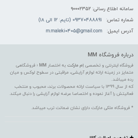
سامانه اطلاع رسانی: ۹۰۰۰۲۳۵۲
شماره تماس:
09370488891 (تایم: 12 الی ۱۸)
آدرس ایمیل:
m.maleki0405@gmail.com
درباره فروشگاه MM
فروشگاه اینترنتی
و تخصصی
اِم مارکت
به اختصار
MM
؛ فروشگاهی
متمایز در زمینه ارائه لوازم آرایشی، مراقبتی در سطوح لوکس و میان
رده میباشد..
که از سال 1399 با سیاست ارائه محصولات برند، محبوب و منتخب
فعالیتش را آغاز نموده و اختصاصا عرضه لوازم آرایشی را دنبال میکند.
* فروشگاه ملکی مارکت دارای نشان ضمانت ترب میباشد.
➕️ تضمین اصالت کالا