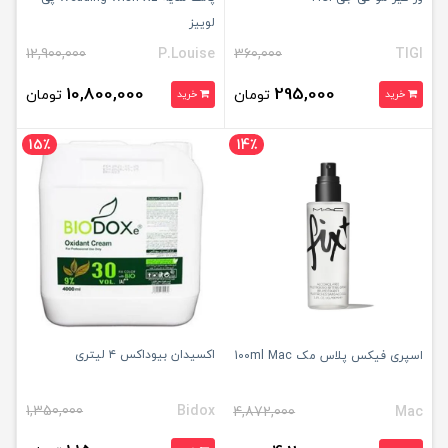
لوییز
12,900,000
P.Louise
360,000
TIGI
10,800,000
295,000
تومان
تومان
خرید
خرید
15٪
14٪
اکسیدان بیوداکس ۴ لیتری
اسپری فیکس پلاس مک 100ml Mac
1,350,000
Bidox
4,872,000
Mac