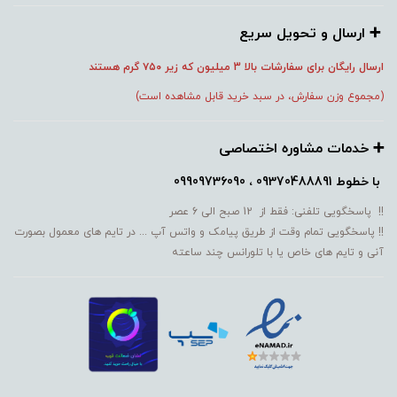
➕️ ارسال و تحویل سریع
ارسال رایگان برای سفارشات بالا 3 میلیون که زیر ۷۵۰
گرم هستند
(مجموع وزن سفارش، در سبد خرید قابل مشاهده است)
➕️ خدمات مشاوره اختصاصی
با خطوط
09370488891 ، 09909736090
!! پاسخگویی تلفنی: فقط از 12 صبح الی 6 عصر
!! پاسخگویی تمام وقت از طریق پیامک و واتس آپ ... در تایم های معمول بصورت
آنی و تایم های خاص یا با تلورانس چند ساعته