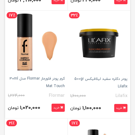
3,990,000
440,000
تومان
تومان
خرید
خرید
17٪
32٪
کرم پودر فلورمار Flormar مدل ۳۰ml
پودر دکلره سفید لیلافیکس 500gr
Mat Touch
Lilafix
1,224,000
Flormar
1,600,000
Lilafix
1,020,000
1,100,000
تومان
تومان
خرید
خرید
21٪
17٪