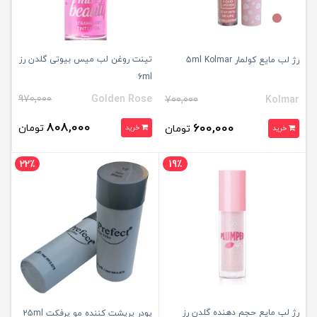
تینت روغن لب میس بیوتی گلدن رز
رژ لب مایع کولمار 5ml Kolmar
6ml
970,000
Golden Rose
700,000
Kolmar
808,000
600,000
تومان
تومان
خرید
خرید
22٪
19٪
رژ لب مایع حجم دهنده گلدن رز
پودر پرپشت کننده مو پرفکت 25ml