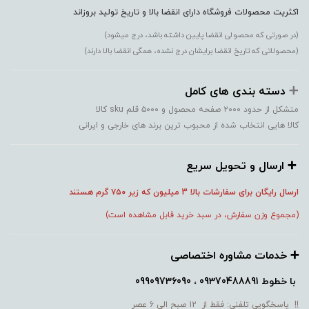
اکثریت محصولات فروشگاه دارای انقضا بالا و تاریخ تولید بروزاند
(در صورتی که محصولی انقضا پایین داشته باشد، درج میشود)
(محصولاتی که تاریخ انقضا برایشان درج نشده، همگی انقضا بالا دارند)
➕️
دسته بندی های کامل
متشکل از حدود ۲۰۰۰ صفحه محصول و ۵۰۰۰ قلم sku کالا
کالا هایی انتخاب شده از محبوب ترین برند های خارجی و ایرانی
➕️ ارسال و تحویل سریع
ارسال رایگان برای سفارشات بالا 3 میلیون که زیر ۷۵۰
گرم هستند
(مجموع وزن سفارش، در سبد خرید قابل مشاهده است)
➕️ خدمات مشاوره اختصاصی
با خطوط
09370488891 ، 09909736090
!! پاسخگویی تلفنی: فقط از 12 صبح الی 6 عصر