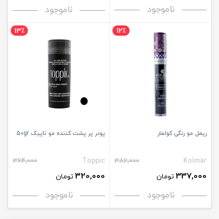
ناموجود
ناموجود
13٪
12٪
ریمل مو رنگی کولمار
پودر پر پشت کننده مو تاپیک 50gr
364,000
Toppic
382,000
Kolmar
320,000
337,000
تومان
تومان
ناموجود
ناموجود