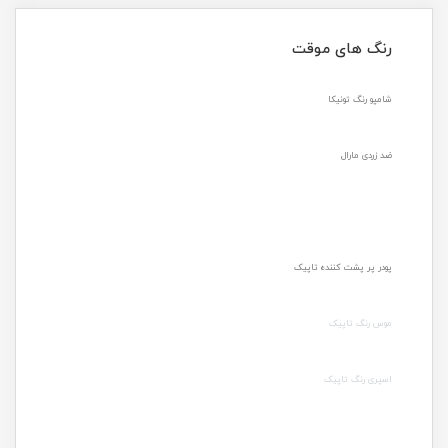
رنگ های موقت
شامپو رنگ تونیکا
ضد زردی مارال
پودر پر پشت کننده تاپیک
موس رنگ تاپیک
اسپری رنگ تاپیک