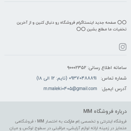
⭕️⭕️ صفحه جدید اینستاگرام فروشگاه رو دنبال کنین و از آخرین
تخفیات ما مطلع بشین ⭕️⭕️
سامانه اطلاع رسانی: ۹۰۰۰۲۳۵۲
شماره تماس:
09370488891 (تایم: 12 الی ۱۸)
آدرس ایمیل:
m.maleki0405@gmail.com
درباره فروشگاه MM
فروشگاه اینترنتی
و تخصصی
اِم مارکت
به اختصار
MM
؛ فروشگاهی
متمایز در زمینه ارائه لوازم آرایشی، مراقبتی در سطوح لوکس و میان