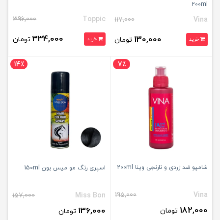
200ml
396,000
Toppic
117,000
Vina
334,000
130,000
تومان
تومان
خرید
خرید
14٪
7٪
شامپو ضد زردی و نارنجی وینا 200ml
اسپری رنگ مو میس بون 150ml
195,000
Vina
157,000
Miss Bon
182,000
136,000
تومان
تومان