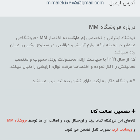
آدرس ایمیل:
m.maleki0405@gmail.com
درباره فروشگاه MM
فروشگاه اینترنتی
و تخصصی
اِم مارکت
به اختصار
MM
؛ فروشگاهی
متمایز در زمینه ارائه لوازم آرایشی، مراقبتی در سطوح لوکس و میان
رده میباشد..
که از سال 1399 با سیاست ارائه محصولات برند، محبوب و منتخب
فعالیتش را آغاز نموده و اختصاصا عرضه لوازم آرایشی را دنبال میکند.
* فروشگاه ملکی مارکت دارای نشان ضمانت ترب میباشد.
➕️ تضمین اصالت کالا
کالاهای این فروشگاه تماما بِرَند و اورجینال بوده و اصالت آن ها توسط
فروشگاه MM
و
وبسایت ترب
بصورت کامل تضمین می شود.