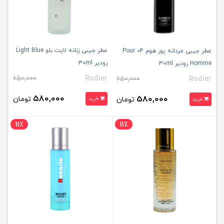
عطر جیبی زنانه لایت بلو Light Blue
عطر جیبی مردانه پور هوم 04 Pour
رودیر 30ml
Homme رودیر 30ml
650,000
Rodier
650,000
Rodier
580,000
580,000
تومان
تومان
خرید
خرید
11٪
11٪