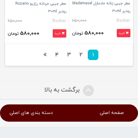
عطر جیبی زنانه مادمازل Mademasel
عطر جیبی مردانه رزاریو Rozario
رودیر 30ml
رودیر 30ml
650,000
Rodier
650,000
Rodier
580,000
580,000
تومان
خرید
تومان
خرید
4
3
2
1
برگشت به بالا
صفحه اصلی
دسته بندی های اصلی