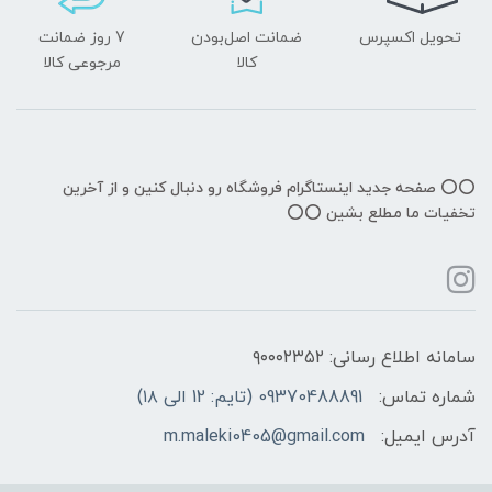
تحویل اکسپرس
ضمانت اصل‌بودن
7 روز ضمانت
کالا
مرجوعی کالا
⭕️⭕️ صفحه جدید اینستاگرام فروشگاه رو دنبال کنین و از آخرین
تخفیات ما مطلع بشین ⭕️⭕️
سامانه اطلاع رسانی: ۹۰۰۰۲۳۵۲
شماره تماس:
09370488891 (تایم: 12 الی ۱۸)
آدرس ایمیل:
m.maleki0405@gmail.com