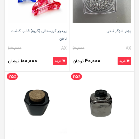
پودر شوگر ناخن
پینچر کریستالی (گیره) قالب کاشت
ناخن
120,000
AX
60,000
AX
100,000
40,000
تومان
تومان
خرید
خرید
25٪
25٪