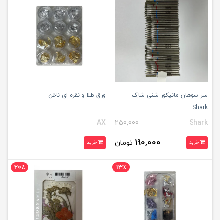
سر سوهان مانیکور شنی شارک
ورق طلا و نقره ای ناخن
Shark
AX
250,000
Shark
190,000
تومان
خرید
خرید
20٪
13٪