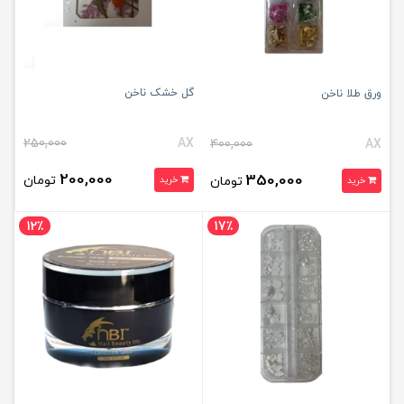
گل خشک ناخن
ورق طلا ناخن
250,000
AX
400,000
AX
200,000
350,000
تومان
تومان
خرید
خرید
12٪
17٪