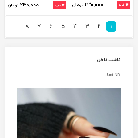
230,000
230,000
تومان
خرید
تومان
خرید
7
6
5
4
3
2
1
کاشت ناخن
Just NBI