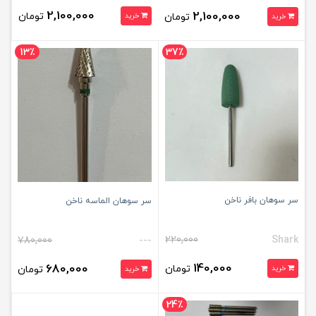
2,100,000
2,100,000
تومان
تومان
خرید
خرید
13٪
37٪
سر سوهان بافر ناخن
سر سوهان الماسه ناخن
220,000
Shark
780,000
---
140,000
680,000
تومان
خرید
تومان
خرید
24٪