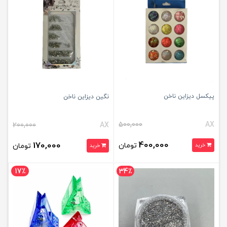
پیکسل دیزاین ناخن
نگین دیزاین ناخن
500,000
AX
200,000
AX
400,000
170,000
تومان
خرید
تومان
خرید
17٪
34٪