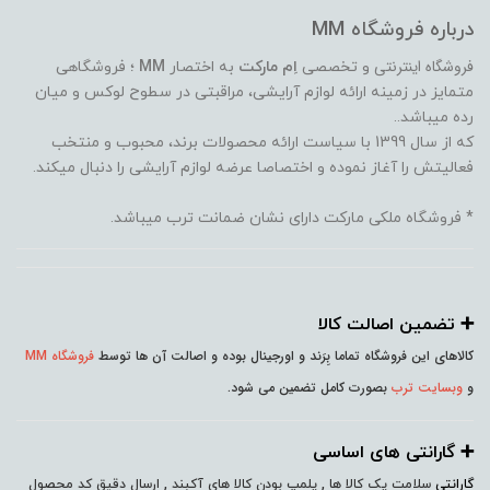
درباره فروشگاه MM
فروشگاه اینترنتی
و تخصصی
اِم مارکت
به اختصار
MM
؛ فروشگاهی
متمایز در زمینه ارائه لوازم آرایشی، مراقبتی در سطوح لوکس و میان
رده میباشد..
که از سال 1399 با سیاست ارائه محصولات برند، محبوب و منتخب
فعالیتش را آغاز نموده و اختصاصا عرضه لوازم آرایشی را دنبال میکند.
* فروشگاه ملکی مارکت دارای نشان ضمانت ترب میباشد.
➕️ تضمین اصالت کالا
کالاهای این فروشگاه تماما بِرَند و اورجینال بوده و اصالت آن ها توسط
فروشگاه MM
و
وبسایت ترب
بصورت کامل تضمین می شود.
➕️ گارانتی های اساسی
گارانتی
سلامت پک کالا ها , پلمپ بودن کالا های آکبند , ارسال دقیق کد محصول