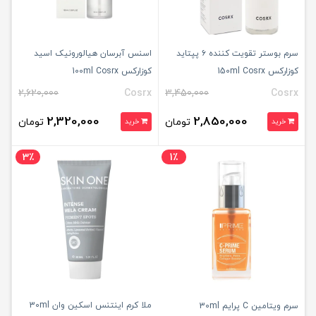
سرم بوستر تقویت کننده ۶ پپتاید
اسنس آبرسان هیالورونیک اسید
کوزارکس 150ml Cosrx
کوزارکس 100ml Cosrx
2,620,000
Cosrx
3,450,000
Cosrx
2,320,000
2,850,000
تومان
تومان
خرید
خرید
3٪
1٪
ملا کرم اینتنس اسکین وان 30ml
سرم ویتامین C پرایم 30ml