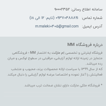
سامانه اطلاع رسانی: ۹۰۰۰۲۳۵۲
شماره تماس:
09370488891 (تایم: 12 الی ۱۸)
آدرس ایمیل:
m.maleki0405@gmail.com
درباره فروشگاه MM
فروشگاه اینترنتی
و تخصصی
اِم مارکت
به اختصار
MM
؛ فروشگاهی
متمایز در زمینه ارائه لوازم آرایشی، مراقبتی در سطوح لوکس و میان
رده میباشد..
که از سال 1399 با سیاست ارائه محصولات برند، محبوب و منتخب
فعالیتش را آغاز نموده و اختصاصا عرضه لوازم آرایشی را دنبال میکند.
* فروشگاه ملکی مارکت دارای نشان ضمانت ترب میباشد.