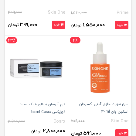
409,000
Skin One
1,560,000
Prime
399,000
1,550,000
تومان
تومان
خرید
خرید
23٪
2٪
سرم صورت حاوی آنتی اکسیدان
کرم آبرسان هیالورونیک اسید
اسکین وان 30ml
کوزارکس 100ml Cosrx
609,000
Skin One
3,600,000
Cosrx
2,800,000
تومان
599,000
تومان
خرید