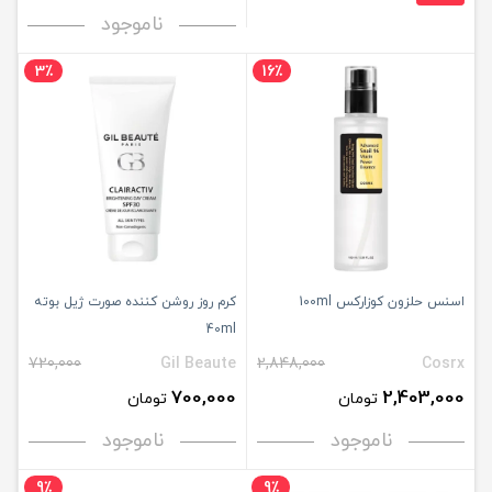
ناموجود
3٪
16٪
اسنس حلزون کوزارکس 100ml
کرم روز روشن کننده صورت ژیل بوته
40ml
720,000
Gil Beaute
2,848,000
Cosrx
700,000
2,403,000
تومان
تومان
ناموجود
ناموجود
9٪
9٪