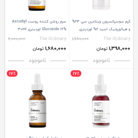
کرم سوسپانسیون ویتامین سی 23%
سرم روشن کننده پوست Ascorbyl
و هیالورونیک اسید 2% اوردینری
Glucoside 12% اوردینری 30ml
30ml
2,000,000
The Ordinary
1,680,000
The Ordinary
1,680,000
1,398,000
تومان
تومان
ناموجود
ناموجود
17٪
17٪