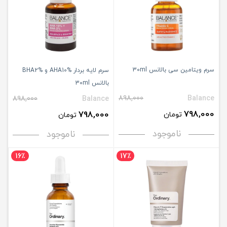
سرم ویتامین سی بالانس 30ml
سرم لایه بردار AHA10% و BHA2%
بالانس 30ml
898,000
Balance
898,000
Balance
798,000
798,000
تومان
تومان
ناموجود
ناموجود
16٪
17٪