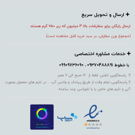
➕️ ارسال و تحویل سریع
ارسال رایگان برای سفارشات بالا 3 میلیون که زیر ۷۵۰
گرم هستند
(مجموع وزن سفارش، در سبد خرید قابل مشاهده است)
➕️ خدمات مشاوره اختصاصی
با خطوط
09370488891 ، 09909736090
!! پاسخگویی تلفنی: فقط از 12 صبح الی 6 عصر
!! پاسخگویی تمام وقت از طریق پیامک و واتس آپ ... در تایم های معمول بصورت
آنی و تایم های خاص یا با تلورانس چند ساعته