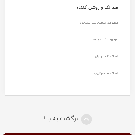
ضد لک و روشن کننده
محصولات ویتامین سی اسکین وان
سرم روشن کننده پرایم
ضد لک آکسیس وای
ضد لک txa مدیکیوب
برگشت به بالا