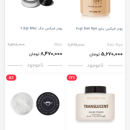
پودر فیکس مک 6.5gr Mac
پودر فیکس بنای 70gr Ben Nye
9,568,000
Mac
6,396,000
Ben Nye
8,470,000
5,670,000
تومان
تومان
ناموجود
ناموجود
5٪
17٪