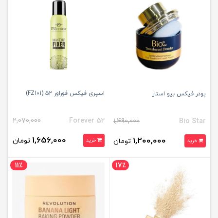
اسپری فیکس فوراور ۵۲ (FZ101)
پودر فیکس بیو استار
2,070,000
Forever 52
1,490,000
Bio Star
1,656,000
1,200,000
تومان
تومان
خرید
خرید
11٪
17٪