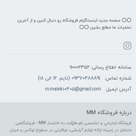
⭕️⭕️ صفحه جدید اینستاگرام فروشگاه رو دنبال کنین و از آخرین
تخفیات ما مطلع بشین ⭕️⭕️
سامانه اطلاع رسانی: ۹۰۰۰۲۳۵۲
شماره تماس:
09370488891 (تایم: 12 الی ۱۸)
آدرس ایمیل:
m.maleki0405@gmail.com
درباره فروشگاه MM
فروشگاه اینترنتی
و تخصصی
اِم مارکت
به اختصار
MM
؛ فروشگاهی
متمایز در زمینه ارائه لوازم آرایشی، مراقبتی در سطوح لوکس و میان