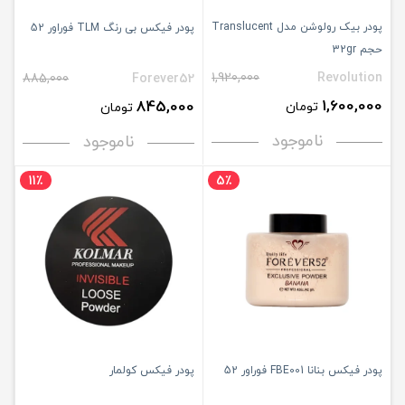
پودر بیک رولوشن مدل Translucent
پودر فیکس بی رنگ TLM فوراور 52
حجم 32gr
1,920,000
Revolution
885,000
Forever52
1,600,000
845,000
تومان
تومان
ناموجود
ناموجود
11٪
5٪
پودر فیکس بنانا FBE001 فوراور 52
پودر فیکس کولمار