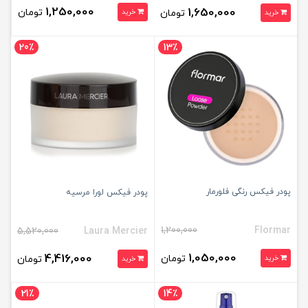
1,250,000
1,650,000
تومان
تومان
خرید
خرید
20٪
13٪
پودر فیکس رنگی فلورمار
پودر فیکس لورا مرسیه
1,200,000
Flormar
5,520,000
Laura Mercier
1,050,000
4,416,000
تومان
خرید
تومان
خرید
21٪
14٪