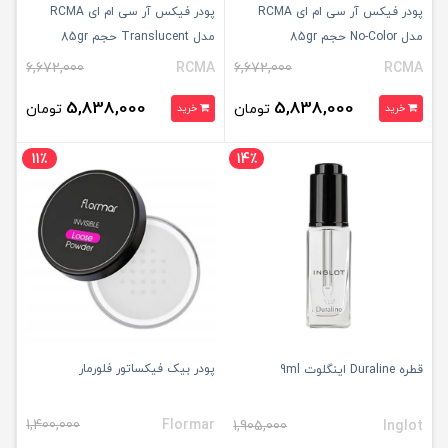
پودر فیکس آر سی ام ای RCMA
پودر فیکس آر سی ام ای RCMA
مدل No-Color حجم 85gr
مدل Translucent حجم 85gr
6,672,000
RCMA
6,672,000
RCMA
5,838,000
5,838,000
تومان
تومان
خرید
خرید
11٪
14٪
پودر بیک فیکساتور فلورمار
قطره Duraline اینگلوت 9ml
1,400,000
Flormar
1,905,000
Inglot