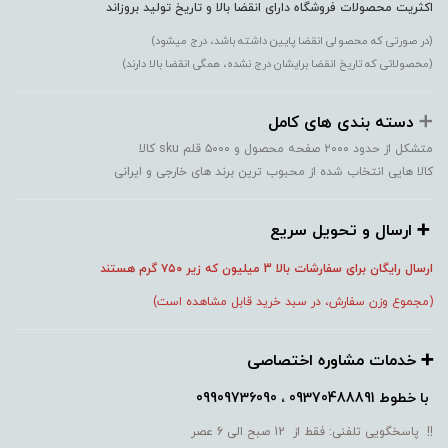
اکثریت محصولات فروشگاه دارای انقضا بالا و تاریخ تولید بروزاند
(در صورتی که محصولی انقضا پایین داشته باشد، درج میشود)
(محصولاتی که تاریخ انقضا برایشان درج نشده، همگی انقضا بالا دارند)
➕️
دسته بندی های کامل
متشکل از حدود ۲۰۰۰ صفحه محصول و ۵۰۰۰ قلم sku کالا
کالا هایی انتخاب شده از محبوب ترین برند های خارجی و ایرانی
➕️ ارسال و تحویل سریع
ارسال رایگان برای سفارشات بالا 3 میلیون که زیر ۷۵۰
گرم هستند
(مجموع وزن سفارش، در سبد خرید قابل مشاهده است)
➕️ خدمات مشاوره اختصاصی
با خطوط
09370488891 ، 09909736090
!! پاسخگویی تلفنی: فقط از 12 صبح الی 6 عصر