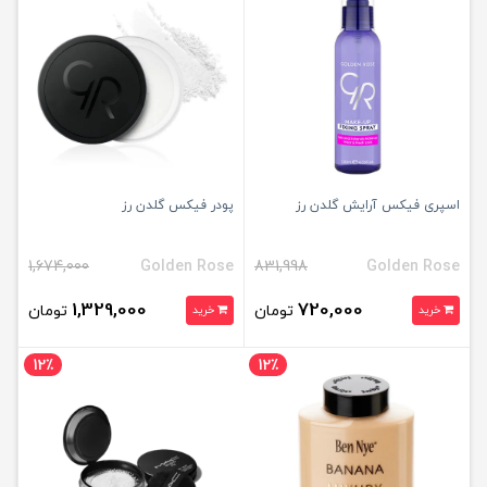
اسپری فیکس آرایش گلدن رز
پودر فیکس گلدن رز
1,674,000
Golden Rose
831,998
Golden Rose
1,329,000
720,000
تومان
تومان
خرید
خرید
12٪
12٪