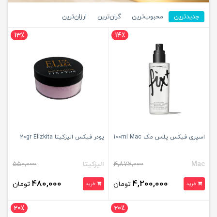
جدیدترین
محبوب‌ترین
گران‌ترین
ارزان‌ترین
13٪
14٪
اسپری فیکس پلاس مک 100ml Mac
پودر فیکس الیزکیتا 20gr Elizkita
Mac
4,872,000
الیزکیتا
550,000
480,000
4,200,000
تومان
تومان
خرید
خرید
20٪
20٪