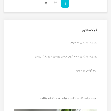
2
1
فیکساتور
پودر بیک و فیکس 02 فلورمار
پودر بیک و فیکس rcma \ پودر فیکس روولوشن \ پودر فیکس بنای
پودر فیکس لورا مرسیه
اسپری فیکس گلدن رز \ اسپری فیکس فوراور \ قطره اینگلوت