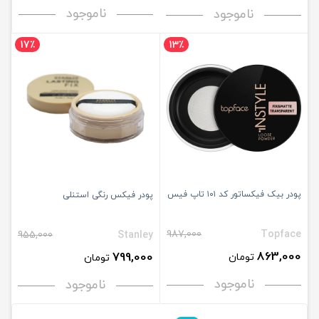
ناموجود
ناموجود
17٪
13٪
پودر بیک فیکساتور کد ۱۰۱ تاپ فیس
پودر فیکس رنگی استنلی
987,000
Topface
955,000
Stanley
863,000
799,000
تومان
تومان
ناموجود
ناموجود