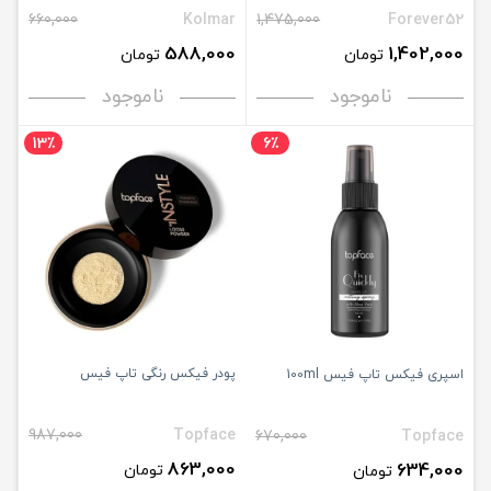
660,000
Kolmar
1,475,000
Forever52
588,000
1,402,000
تومان
تومان
ناموجود
ناموجود
13٪
6٪
پودر فیکس رنگی تاپ فیس
اسپری فیکس تاپ فیس 100ml
987,000
Topface
670,000
Topface
863,000
634,000
تومان
تومان