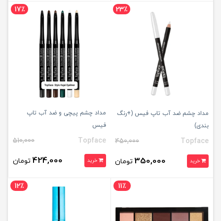
17٪
23٪
مداد چشم پیچی و ضد آب تاپ
مداد چشم ضد آب تاپ فیس (+رنگ
فیس
بندی)
510,000
Topface
450,000
Topface
424,000
350,000
تومان
تومان
خرید
خرید
12٪
11٪