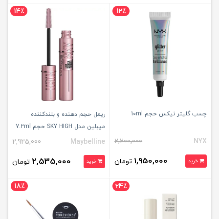
14٪
12٪
چسب گلیتر نیکس حجم 10ml
ریمل حجم دهنده و بلندکننده
میبلین مدل SKY HIGH حجم 7.2ml
2,200,000
NYX
2,925,000
Maybelline
1,950,000
2,535,000
تومان
خرید
تومان
خرید
18٪
24٪