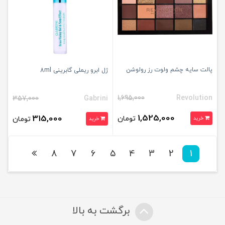
پالت سایه چشم ولوت رز رولوشن
ژل ابرو ریملی گابرینی 8ml
1,695,000
Revolution
357,000
Gabrini
1,525,000
315,000
تومان
خرید
تومان
خرید
8
7
6
5
4
3
2
1
برگشت به بالا