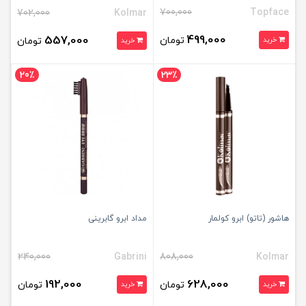
700,000
Topface
702,000
Kolmar
499,000
557,000
تومان
خرید
تومان
خرید
20٪
23٪
هاشور (تاتو) ابرو کولمار
مداد ابرو گابرینی
240,000
Gabrini
808,000
Kolmar
192,000
628,000
تومان
تومان
خرید
خرید