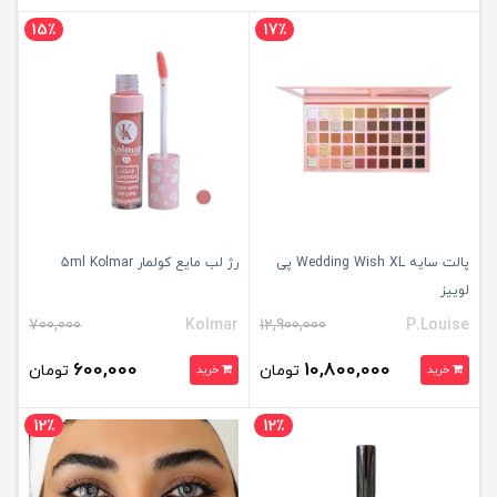
15٪
17٪
پالت سایه Wedding Wish XL پی
رژ لب مایع کولمار 5ml Kolmar
لوییز
700,000
Kolmar
12,900,000
P.Louise
600,000
10,800,000
تومان
تومان
خرید
خرید
12٪
12٪