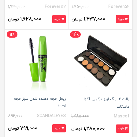
1,930,000
Forever52
1,750,000
Forever52
1,628,000
1,437,000
تومان
تومان
خرید
خرید
11٪
14٪
ریمل حجم دهنده لندن سبز حجم
پالت 12 رنگ ابرو ترکیبی آکوا
12ml
ماسکات
892,000
SCANDALEYES
1,485,000
Mascot
799,000
1,280,000
تومان
تومان
خرید
خرید