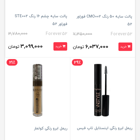
پالت سایه چشم 16 رنگ STE002
پالت سایه 50 رنگ CMO002 فوراور
فوراور 52
52
3,780,000
Forever52
7,350,000
Forever52
3,099,000
6,037,000
تومان
تومان
خرید
خرید
21٪
29٪
ریمل ابرو رنگی اینستایل تاپ فیس
ریمل ابرو رنگی کولمار