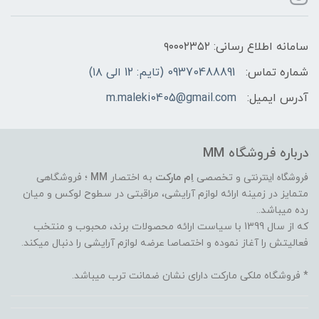
سامانه اطلاع رسانی: ۹۰۰۰۲۳۵۲
شماره تماس:
09370488891 (تایم: 12 الی ۱۸)
آدرس ایمیل:
m.maleki0405@gmail.com
درباره فروشگاه MM
فروشگاه اینترنتی
و تخصصی
اِم مارکت
به اختصار
MM
؛ فروشگاهی
متمایز در زمینه ارائه لوازم آرایشی، مراقبتی در سطوح لوکس و میان
رده میباشد..
که از سال 1399 با سیاست ارائه محصولات برند، محبوب و منتخب
فعالیتش را آغاز نموده و اختصاصا عرضه لوازم آرایشی را دنبال میکند.
* فروشگاه ملکی مارکت دارای نشان ضمانت ترب میباشد.