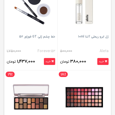
ژل ابرو ریملی آلتا 10ml
خط چشم ژلی GT فوراور 52
1,750,000
Forever52
500,000
Aleta
1,437,000
380,000
تومان
تومان
خرید
خرید
19٪
18٪