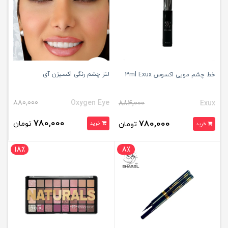
لنز چشم رنگی اکسیژن آی
خط چشم مویی اکسوس 3ml Exux
880,000
Oxygen Eye
884,000
Exux
780,000
780,000
تومان
تومان
خرید
خرید
18٪
8٪