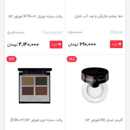
خط چشم ماژیکی و ضد آب شارل
پالت سایه نچرال NTR002 فوراور 52
750,000
Sharel
5,040,000
Forever52
690,000
4,140,000
تومان
خرید
تومان
خرید
16٪
18٪
گلیتر استار NG فوراور 52
پالت سایه ابرو فوراور 52 (ESK002)