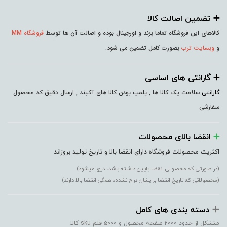
➕️ تضمین اصالت کالا
کالاهای این فروشگاه تماما بِرَند و اورجینال بوده و اصالت آن ها توسط
فروشگاه MM
و
وبسایت ترب
بصورت کامل تضمین می شود.
➕️ گارانتی های اساسی
گارانتی
سلامت پک کالا ها , پلمپ بودن کالا های آکبند , ارسال دقیق کد محصول
سفارشی
➕️
انقضا بالای محصولات
اکثریت محصولات فروشگاه دارای انقضا بالا و تاریخ تولید بروزاند
(در صورتی که محصولی انقضا پایین داشته باشد، درج میشود)
(محصولاتی که تاریخ انقضا برایشان درج نشده، همگی انقضا بالا دارند)
➕️
دسته بندی های کامل
متشکل از حدود ۲۰۰۰ صفحه محصول و ۵۰۰۰ قلم sku کالا