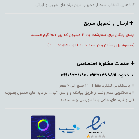
کالا هایی انتخاب شده از محبوب ترین برند های خارجی و ایرانی
➕️ ارسال و تحویل سریع
ارسال رایگان برای سفارشات بالا 3 میلیون که زیر ۷۵۰
گرم هستند
(مجموع وزن سفارش، در سبد خرید قابل مشاهده است)
➕️ خدمات مشاوره اختصاصی
با خطوط
09370488891 ، 09909736090
!! پاسخگویی تلفنی: فقط از 12 صبح الی 6 عصر
!! پاسخگویی تمام وقت از طریق پیامک و واتس آپ ... در تایم های معمول بصورت
آنی و تایم های خاص یا با تلورانس چند ساعته