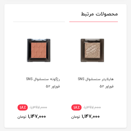
محصولات مرتبط
هایلایتر سنسشوال SNS
رژگونه سنسشوال SNS
فوراور 52
فوراور 52
فوراور
18٪
1,397,000
18٪
1,397,000
1
1,147,000
1,147,000
مان
تومان
تومان