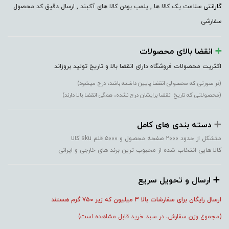
گارانتی
سلامت پک کالا ها , پلمپ بودن کالا های آکبند , ارسال دقیق کد محصول
سفارشی
➕️
انقضا بالای محصولات
اکثریت محصولات فروشگاه دارای انقضا بالا و تاریخ تولید بروزاند
(در صورتی که محصولی انقضا پایین داشته باشد، درج میشود)
(محصولاتی که تاریخ انقضا برایشان درج نشده، همگی انقضا بالا دارند)
➕️
دسته بندی های کامل
متشکل از حدود ۲۰۰۰ صفحه محصول و ۵۰۰۰ قلم sku کالا
کالا هایی انتخاب شده از محبوب ترین برند های خارجی و ایرانی
➕️ ارسال و تحویل سریع
ارسال رایگان برای سفارشات بالا 3 میلیون که زیر ۷۵۰
گرم هستند
(مجموع وزن سفارش، در سبد خرید قابل مشاهده است)