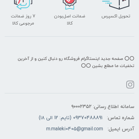
تحویل اکسپرس
ضمانت اصل‌بودن
7 روز ضمانت
کالا
مرجوعی کالا
⭕️⭕️ صفحه جدید اینستاگرام فروشگاه رو دنبال کنین و از آخرین
تخفیات ما مطلع بشین ⭕️⭕️
سامانه اطلاع رسانی: ۹۰۰۰۲۳۵۲
شماره تماس:
09370488891 (تایم: 12 الی ۱۸)
آدرس ایمیل:
m.maleki0405@gmail.com