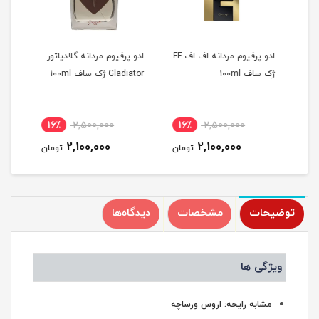
ور
ادو پرفیوم مردانه اف اف FF
ادو پرفیوم مردانه گلادیاتور
ژک ساف ۱۰۰ml
Gladiator ژک ساف ۱۰۰ml
ژک سا
16٪
2,500,000
16٪
2,500,000
1
2,100,000
2,100,000
مان
تومان
تومان
توضیحات
مشخصات
دیدگاه‌ها
ویژگی ها
مشابه رایحه: اروس ورساچه