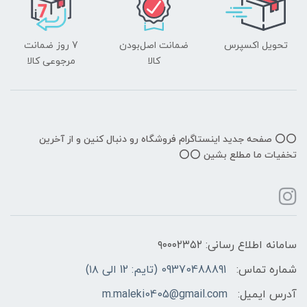
تحویل اکسپرس
ضمانت اصل‌بودن
7 روز ضمانت
کالا
مرجوعی کالا
⭕️⭕️ صفحه جدید اینستاگرام فروشگاه رو دنبال کنین و از آخرین
تخفیات ما مطلع بشین ⭕️⭕️
سامانه اطلاع رسانی: ۹۰۰۰۲۳۵۲
شماره تماس:
09370488891 (تایم: 12 الی ۱۸)
آدرس ایمیل:
m.maleki0405@gmail.com