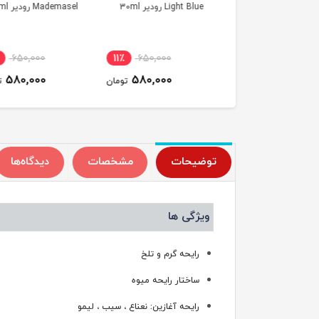
04 Pour Homme رودیر
Light Blue رودیر 30ml
Mademasel رودیر 30ml
3
650,000
11٪
650,000
11٪
650,000
580,000
580,000
580,000
تومان
تومان
ت
توضیحات
مشخصات
دیدگاه‌ها
ویژگی ها
رایحه گرم و تلخ
ساختار رایحه میوه
رایحه آغازین: نعناع ، سیب ، لیمو