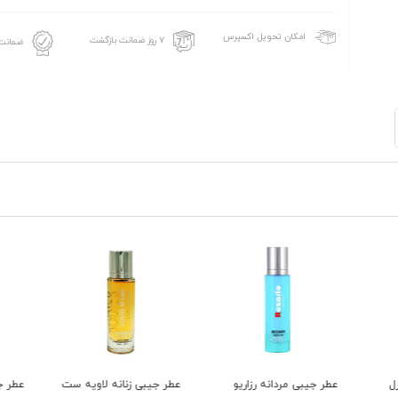
امکان تحویل اکسپرس
۷ روز ضمانت بازگشت
ضمانت 
ل
عطر جیبی مردانه رزاریو
عطر جیبی زنانه لاویه ست
عطر ج