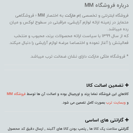
درباره فروشگاه MM
فروشگاه اینترنتی
و تخصصی
اِم مارکت
به اختصار
MM
؛ فروشگاهی
متمایز در زمینه ارائه لوازم آرایشی، مراقبتی در سطوح لوکس و میان
رده میباشد..
که از سال 1399 با سیاست ارائه محصولات برند، محبوب و منتخب
فعالیتش را آغاز نموده و اختصاصا عرضه لوازم آرایشی را دنبال میکند.
* فروشگاه ملکی مارکت دارای نشان ضمانت ترب میباشد.
➕️ تضمین اصالت کالا
کالاهای این فروشگاه تماما بِرَند و اورجینال بوده و اصالت آن ها توسط
فروشگاه MM
و
وبسایت ترب
بصورت کامل تضمین می شود.
➕️ گارانتی های اساسی
گارانتی
سلامت پک کالا ها , پلمپ بودن کالا های آکبند , ارسال دقیق کد محصول