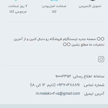
تحویل اکسپرس
ضمانت اصل‌بودن
7 روز ضمانت
کالا
مرجوعی کالا
⭕️⭕️ صفحه جدید اینستاگرام فروشگاه رو دنبال کنین و از آخرین
تخفیات ما مطلع بشین ⭕️⭕️
سامانه اطلاع رسانی: ۹۰۰۰۲۳۵۲
شماره تماس:
09370488891 (تایم: 12 الی ۱۸)
آدرس ایمیل:
m.maleki0405@gmail.com