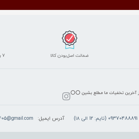
ضمانت اصل‌بودن کالا
7 روز ضمانت مرجوعی کالا
از آخرین تخفیات ما مطلع بشین ⭕️⭕️
09370488891 (تایم: 12 الی ۱۸)
آدرس ایمیل:
405@gmail.com