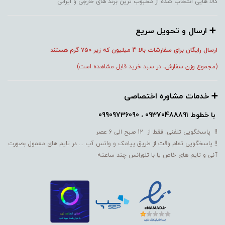
کالا هایی انتخاب شده از محبوب ترین برند های خارجی و ایرانی
➕️ ارسال و تحویل سریع
ارسال رایگان برای سفارشات بالا 3 میلیون که زیر ۷۵۰
گرم هستند
(مجموع وزن سفارش، در سبد خرید قابل مشاهده است)
➕️ خدمات مشاوره اختصاصی
با خطوط
09370488891 ، 09909736090
!! پاسخگویی تلفنی: فقط از 12 صبح الی 6 عصر
!! پاسخگویی تمام وقت از طریق پیامک و واتس آپ ... در تایم های معمول بصورت
آنی و تایم های خاص یا با تلورانس چند ساعته