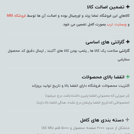
➕️ تضمین اصالت کالا
کالاهای این فروشگاه تماما بِرَند و اورجینال بوده و اصالت آن ها توسط
فروشگاه MM
و
وبسایت ترب
بصورت کامل تضمین می شود.
➕️ گارانتی های اساسی
گارانتی
سلامت پک کالا ها , پلمپ بودن کالا های آکبند , ارسال دقیق کد محصول
سفارشی
➕️
انقضا بالای محصولات
اکثریت محصولات فروشگاه دارای انقضا بالا و تاریخ تولید بروزاند
(در صورتی که محصولی انقضا پایین داشته باشد، درج میشود)
(محصولاتی که تاریخ انقضا برایشان درج نشده، همگی انقضا بالا دارند)
➕️
دسته بندی های کامل
متشکل از حدود ۲۰۰۰ صفحه محصول و ۵۰۰۰ قلم sku کالا