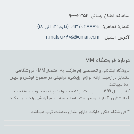
سامانه اطلاع رسانی: ۹۰۰۰۲۳۵۲
شماره تماس:
09370488891 (تایم: 12 الی ۱۸)
آدرس ایمیل:
m.maleki0405@gmail.com
درباره فروشگاه MM
فروشگاه اینترنتی
و تخصصی
اِم مارکت
به اختصار
MM
؛ فروشگاهی
متمایز در زمینه ارائه لوازم آرایشی، مراقبتی در سطوح لوکس و میان
رده میباشد..
که از سال 1399 با سیاست ارائه محصولات برند، محبوب و منتخب
فعالیتش را آغاز نموده و اختصاصا عرضه لوازم آرایشی را دنبال میکند.
* فروشگاه ملکی مارکت دارای نشان ضمانت ترب میباشد.