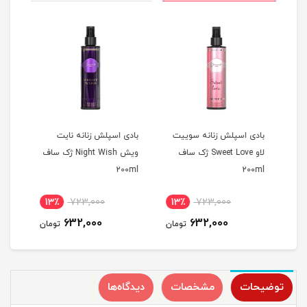
بادی اسپلش زنانه سوییت
بادی اسپلش زنانه نایت
بادی
 ژک ساف
لاو Sweet Love ژک ساف
ویش Night Wish ژک ساف
00ml
200ml
200ml
13٪
723,000
13٪
723,000
1
632,000
632,000
مان
تومان
تومان
توضیحات
مشخصات
دیدگاه‌ها