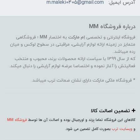
آدرس ایمیل:
m.maleki0405@gmail.com
درباره فروشگاه MM
فروشگاه اینترنتی
و تخصصی
اِم مارکت
به اختصار
MM
؛ فروشگاهی
متمایز در زمینه ارائه لوازم آرایشی، مراقبتی در سطوح لوکس و میان
رده میباشد..
که از سال 1399 با سیاست ارائه محصولات برند، محبوب و منتخب
فعالیتش را آغاز نموده و اختصاصا عرضه لوازم آرایشی را دنبال میکند.
* فروشگاه ملکی مارکت دارای نشان ضمانت ترب میباشد.
➕️ تضمین اصالت کالا
کالاهای این فروشگاه تماما بِرَند و اورجینال بوده و اصالت آن ها توسط
فروشگاه MM
و
وبسایت ترب
بصورت کامل تضمین می شود.