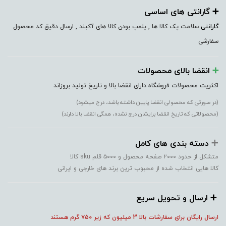
➕️ گارانتی های اساسی
گارانتی
سلامت پک کالا ها , پلمپ بودن کالا های آکبند , ارسال دقیق کد محصول
سفارشی
➕️
انقضا بالای محصولات
اکثریت محصولات فروشگاه دارای انقضا بالا و تاریخ تولید بروزاند
(در صورتی که محصولی انقضا پایین داشته باشد، درج میشود)
(محصولاتی که تاریخ انقضا برایشان درج نشده، همگی انقضا بالا دارند)
➕️
دسته بندی های کامل
متشکل از حدود ۲۰۰۰ صفحه محصول و ۵۰۰۰ قلم sku کالا
کالا هایی انتخاب شده از محبوب ترین برند های خارجی و ایرانی
➕️ ارسال و تحویل سریع
ارسال رایگان برای سفارشات بالا 3 میلیون که زیر ۷۵۰
گرم هستند