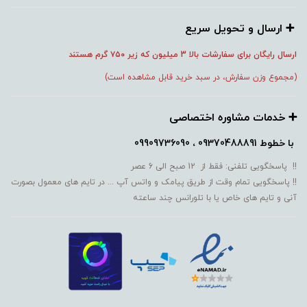
➕️ ارسال و تحویل سریع
ارسال رایگان برای سفارشات بالا 3 میلیون که زیر ۷۵۰
گرم هستند
(مجموع وزن سفارش، در سبد خرید قابل مشاهده است)
➕️ خدمات مشاوره اختصاصی
با خطوط
09370488891 ، 09909736090
!! پاسخگویی تلفنی: فقط از 12 صبح الی 6 عصر
!! پاسخگویی تمام وقت از طریق پیامک و واتس آپ ... در تایم های معمول بصورت
آنی و تایم های خاص یا با تلورانس چند ساعته