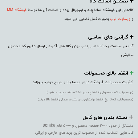
➕️ تضمین اصالت کالا
کالاهای این فروشگاه تماما بِرَند و اورجینال بوده و اصالت آن ها توسط
فروشگاه MM
و
وبسایت ترب
بصورت کامل تضمین می شود.
➕️ گارانتی های اساسی
گارانتی
سلامت پک کالا ها , پلمپ بودن کالا های آکبند , ارسال دقیق کد محصول
سفارشی
➕️
انقضا بالای محصولات
اکثریت محصولات فروشگاه دارای انقضا بالا و تاریخ تولید بروزاند
(در صورتی که محصولی انقضا پایین داشته باشد، درج میشود)
(محصولاتی که تاریخ انقضا برایشان درج نشده، همگی انقضا بالا دارند)
➕️
دسته بندی های کامل
متشکل از حدود ۲۰۰۰ صفحه محصول و ۵۰۰۰ قلم sku کالا
کالا هایی انتخاب شده از محبوب ترین برند های خارجی و ایرانی