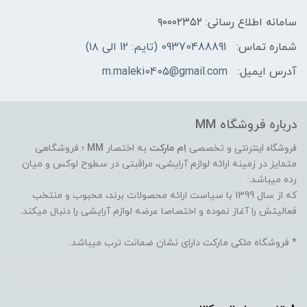
سامانه اطلاع رسانی: ۹۰۰۰۲۳۵۲
شماره تماس:
09370488891 (تایم: 12 الی ۱۸)
آدرس ایمیل:
m.maleki0405@gmail.com
درباره فروشگاه MM
فروشگاه اینترنتی
و تخصصی
اِم مارکت
به اختصار
MM
؛ فروشگاهی
متمایز در زمینه ارائه لوازم آرایشی، مراقبتی در سطوح لوکس و میان
رده میباشد..
که از سال 1399 با سیاست ارائه محصولات برند، محبوب و منتخب
فعالیتش را آغاز نموده و اختصاصا عرضه لوازم آرایشی را دنبال میکند.
* فروشگاه ملکی مارکت دارای نشان ضمانت ترب میباشد.