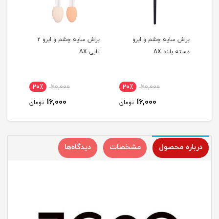
ه
براش سایه چشم و ابرو
براش سایه چشم و ابرو ۲
براش ر
دسته بلند AX
تایی AX
20٪
20,000
20٪
20,000
1
16,000
16,000
مان
تومان
تومان
درباره محصول
مشخصات
دیدگاه‌ها