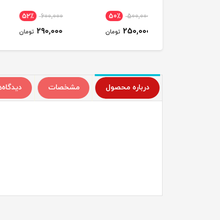
٪
700,000
52٪
600,000
50٪
500,000
350,000
290,000
250,000
تومان
تومان
ت
درباره محصول
مشخصات
دیدگاه‌ه