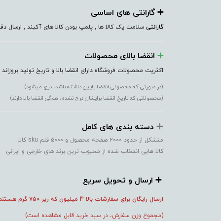
➕️ گارانتی های اساسی
گارانتی
سلامت پک کالا ها , پلمپ بودن کالا های آکبند , ارسال 
➕️
انقضا بالای محصولات
اکثریت محصولات فروشگاه دارای انقضا بالا و تاریخ تولید بروزاند
(در صورتی که محصولی انقضا پایین داشته باشد، درج میشود)
(محصولاتی که تاریخ انقضا برایشان درج نشده، همگی انقضا بالا دارند)
➕️
دسته بندی های کامل
متشکل از حدود ۲۰۰۰ صفحه محصول و ۵۰۰۰ قلم sku کالا
کالا هایی انتخاب شده از محبوب ترین برند های خارجی و ایرانی
➕️ ارسال و تحویل سریع
ارسال رایگان برای سفارشات بالا 3 میلیون که زیر ۷۵۰
گرم هستند
(مجموع وزن سفارش، در سبد خرید قابل مشاهده است)