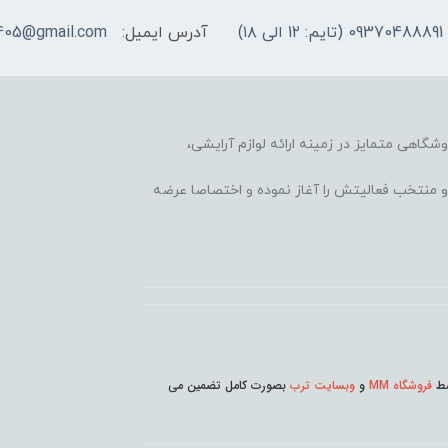
09370488891 (تایم: 12 الی ۱۸)
آدرس ایمیل:
405@gmail.com
وشگاهی متمایز در زمینه ارائه لوازم آرایشی،
 محبوب و منتخب فعالیتش را آغاز نموده و اختصاصا عرضه
وسط
فروشگاه MM
و
وبسایت ترب
بصورت کامل تضمین می