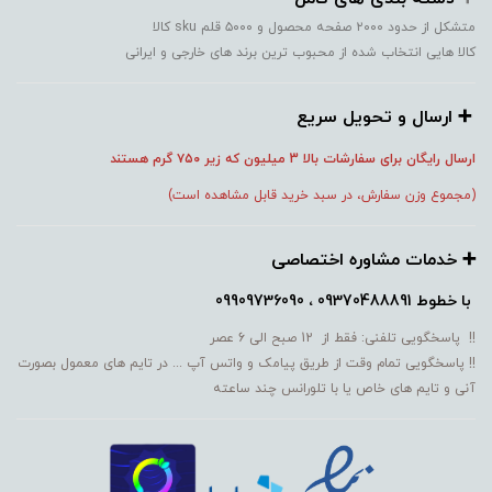
متشکل از حدود ۲۰۰۰ صفحه محصول و ۵۰۰۰ قلم sku کالا
کالا هایی انتخاب شده از محبوب ترین برند های خارجی و ایرانی
➕️ ارسال و تحویل سریع
ارسال رایگان برای سفارشات بالا 3 میلیون که زیر ۷۵۰
گرم هستند
(مجموع وزن سفارش، در سبد خرید قابل مشاهده است)
➕️ خدمات مشاوره اختصاصی
با خطوط
09370488891 ، 09909736090
!! پاسخگویی تلفنی: فقط از 12 صبح الی 6 عصر
!! پاسخگویی تمام وقت از طریق پیامک و واتس آپ ... در تایم های معمول بصورت
آنی و تایم های خاص یا با تلورانس چند ساعته