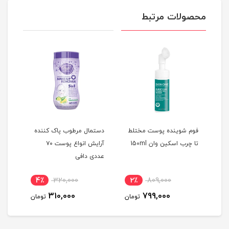
محصولات مرتبط
فوم شوینده پوست مختلط
دستمال مرطوب پاک کننده
دستم
15
تا چرب اسکین وان 150ml
آرایش انواع پوست ۷۰
عددی دافی
نینو
4٪
320,000
2٪
809,000
2
310,000
799,000
مان
تومان
تومان