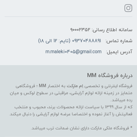
سامانه اطلاع رسانی: ۹۰۰۰۲۳۵۲
شماره تماس:
09370488891 (تایم: 12 الی ۱۸)
آدرس ایمیل:
m.maleki0405@gmail.com
درباره فروشگاه MM
فروشگاه اینترنتی
و تخصصی
اِم مارکت
به اختصار
MM
؛ فروشگاهی
متمایز در زمینه ارائه لوازم آرایشی، مراقبتی در سطوح لوکس و میان
رده میباشد..
که از سال 1399 با سیاست ارائه محصولات برند، محبوب و منتخب
فعالیتش را آغاز نموده و اختصاصا عرضه لوازم آرایشی را دنبال میکند.
* فروشگاه ملکی مارکت دارای نشان ضمانت ترب میباشد.