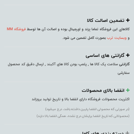
➕️ تضمین اصالت کالا
کالاهای این فروشگاه تماما بِرَند و اورجینال بوده و اصالت آن ها توسط
فروشگاه MM
و
وبسایت ترب
بصورت کامل تضمین می شود.
➕️ گارانتی های اساسی
گارانتی
سلامت پک کالا ها , پلمپ بودن کالا های آکبند , ارسال دقیق کد محصول
سفارشی
➕️
انقضا بالای محصولات
اکثریت محصولات فروشگاه دارای انقضا بالا و تاریخ تولید بروزاند
(در صورتی که محصولی انقضا پایین داشته باشد، درج میشود)
(محصولاتی که تاریخ انقضا برایشان درج نشده، همگی انقضا بالا دارند)
➕️
دسته بندی های کامل