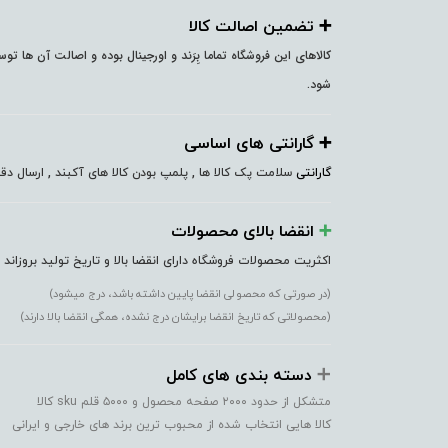
➕️ تضمین اصالت کالا
کالاهای این فروشگاه تماما بِرَند و اورجینال بوده و اصالت آن ها ت
شود.
➕️ گارانتی های اساسی
گارانتی
سلامت پک کالا ها , پلمپ بودن کالا های آکبند , ارسال 
➕️
انقضا بالای محصولات
اکثریت محصولات فروشگاه دارای انقضا بالا و تاریخ تولید بروزاند
(در صورتی که محصولی انقضا پایین داشته باشد، درج میشود)
(محصولاتی که تاریخ انقضا برایشان درج نشده، همگی انقضا بالا دارند)
➕️
دسته بندی های کامل
متشکل از حدود ۲۰۰۰ صفحه محصول و ۵۰۰۰ قلم sku کالا
کالا هایی انتخاب شده از محبوب ترین برند های خارجی و ایرانی