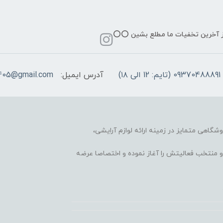
از آخرین تخفیات ما مطلع بشین ⭕️⭕️
09370488891 (تایم: 12 الی ۱۸)
آدرس ایمیل:
405@gmail.com
وشگاهی متمایز در زمینه ارائه لوازم آرایشی،
 محبوب و منتخب فعالیتش را آغاز نموده و اختصاصا عرضه