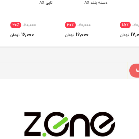
دسته بلند AX
تایی AX
AX
20٪
20,000
20٪
20,000
15
16,000
16,000
ومان
تومان
تومان
ا