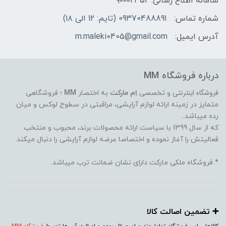
سامانه اطلاع رسانی: ۹۰۰۰۲۳۵۲
شماره تماس:
09370488891 (تایم: 12 الی ۱۸)
آدرس ایمیل:
m.maleki0405@gmail.com
درباره فروشگاه MM
فروشگاه اینترنتی
و تخصصی
اِم مارکت
به اختصار
MM
؛ فروشگاهی
متمایز در زمینه ارائه لوازم آرایشی، مراقبتی در سطوح لوکس و میان
رده میباشد..
که از سال 1399 با سیاست ارائه محصولات برند، محبوب و منتخب
فعالیتش را آغاز نموده و اختصاصا عرضه لوازم آرایشی را دنبال میکند.
* فروشگاه ملکی مارکت دارای نشان ضمانت ترب میباشد.
➕️ تضمین اصالت کالا