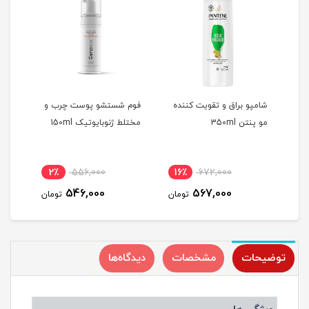
شامپو براق و تقویت کننده
فوم شستشو پوست چرب و
کرم 
مو پنتن 350ml
مختلط ژنوبایوتیک 150ml
مختلط
2٪
556,000
16٪
672,000
1
546,000
567,000
مان
تومان
تومان
توضیحات
مشخصات
دیدگاه‌ها