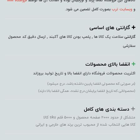
کالاهای این فروشگاه تماما بِرَند و اورجینال بوده و اصالت آن ها توسط
فروشگاه MM
و
وبسایت ترب
بصورت کامل تضمین می شود.
➕️ گارانتی های اساسی
گارانتی
سلامت پک کالا ها , پلمپ بودن کالا های آکبند , ارسال دقیق کد محصول
سفارشی
➕️
انقضا بالای محصولات
اکثریت محصولات فروشگاه دارای انقضا بالا و تاریخ تولید بروزاند
(در صورتی که محصولی انقضا پایین داشته باشد، درج میشود)
(محصولاتی که تاریخ انقضا برایشان درج نشده، همگی انقضا بالا دارند)
➕️
دسته بندی های کامل
متشکل از حدود ۲۰۰۰ صفحه محصول و ۵۰۰۰ قلم sku کالا
کالا هایی انتخاب شده از محبوب ترین برند های خارجی و ایرانی