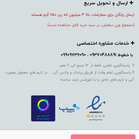
➕️ ارسال و تحویل سریع
ارسال رایگان برای سفارشات بالا 3 میلیون که زیر ۷۵۰
گرم هستند
(مجموع وزن سفارش، در سبد خرید قابل مشاهده است)
➕️ خدمات مشاوره اختصاصی
با خطوط
09370488891 ، 09909736090
!! پاسخگویی تلفنی: فقط از 12 صبح الی 6 عصر
!! پاسخگویی تمام وقت از طریق پیامک و واتس آپ ... در تایم های معمول بصورت
آنی و تایم های خاص یا با تلورانس چند ساعته