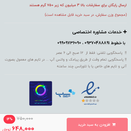
ارسال رایگان برای سفارشات بالا 3 میلیون که زیر ۷۵۰
گرم هستند
(مجموع وزن سفارش، در سبد خرید قابل مشاهده است)
➕️ خدمات مشاوره اختصاصی
با خطوط
09370488891 ، 09909736090
!! پاسخگویی تلفنی: فقط از 12 صبح الی 6 عصر
!! پاسخگویی تمام وقت از طریق پیامک و واتس آپ ... در تایم های معمول بصورت
آنی و تایم های خاص یا با تلورانس چند ساعته
750,000
14%
افزودن به سبد خرید
ساخت سایت توسط MM
648,000
تومان