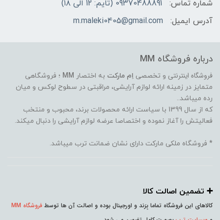
شماره تماس:
09370488891 (تایم: 12 الی ۱۸)
آدرس ایمیل:
m.maleki0405@gmail.com
درباره فروشگاه MM
فروشگاه اینترنتی
و تخصصی
اِم مارکت
به اختصار
MM
؛ فروشگاهی
متمایز در زمینه ارائه لوازم آرایشی، مراقبتی در سطوح لوکس و میان
رده میباشد..
که از سال 1399 با سیاست ارائه محصولات برند، محبوب و منتخب
فعالیتش را آغاز نموده و اختصاصا عرضه لوازم آرایشی را دنبال میکند.
* فروشگاه ملکی مارکت دارای نشان ضمانت ترب میباشد.
➕️ تضمین اصالت کالا
کالاهای این فروشگاه تماما بِرَند و اورجینال بوده و اصالت آن ها توسط
فروشگاه MM
و
وبسایت ترب
بصورت کامل تضمین می شود.