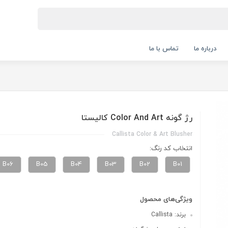
درباره ما
تماس با ما
رژ گونه Color And Art کالیستا
Callista Color & Art Blusher
انتخاب کد رنگ:
B06
B05
B04
B03
B02
B01
ویژگی‌های محصول
برند: Callista