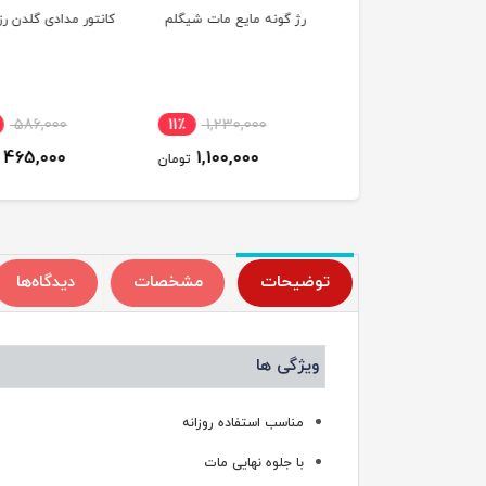
گونه تراکوتا استارداست
رژ گونه مایع مات شیگلم
کانتور مدادی گلدن رز
ن رز
586,000
11٪
1,230,000
38٪
1,590,000
465,000
1,100,000
999,000
تومان
تومان
ت
توضیحات
مشخصات
دیدگاه‌ها
ویژگی ها
مناسب استفاده روزانه
با جلوه نهایی مات