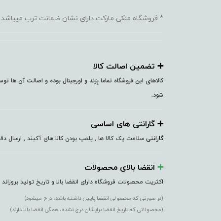
* فروشگاه ملکی مارکت دارای نشان ضمانت ترب میباشد.
➕️ تضمین اصالت کالا
کالاهای این فروشگاه تماما بِرَند و اورجینال بوده و اصالت آن ها ت
شود.
➕️ گارانتی های اساسی
گارانتی
سلامت پک کالا ها , پلمپ بودن کالا های آکبند , ارسال 
➕️
انقضا بالای محصولات
اکثریت محصولات فروشگاه دارای انقضا بالا و تاریخ تولید بروزاند
(در صورتی که محصولی انقضا پایین داشته باشد، درج میشود)
(محصولاتی که تاریخ انقضا برایشان درج نشده، همگی انقضا بالا دارند)