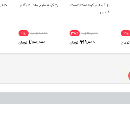
رژ گونه تراکوتا استارداست
رژ گونه مایع مات شیگلم
کانتور
گلدن رز
11٪
1,230,000
38٪
1,590,000
21٪
1,100,000
999,000
ومان
تومان
تومان