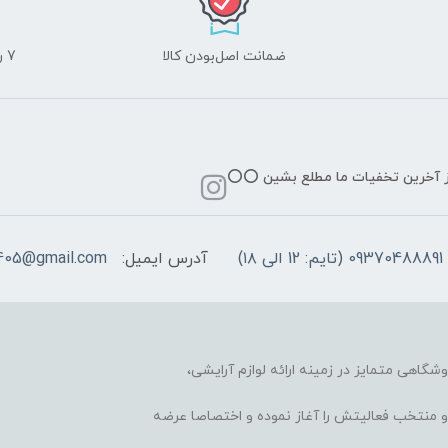
ضمانت اصل‌بودن کالا
7 روز ضمانت مرجوعی کالا
از آخرین تخفیات ما مطلع بشین ⭕️⭕️
09370488891 (تایم: 12 الی ۱۸)
آدرس ایمیل:
405@gmail.com
وشگاهی متمایز در زمینه ارائه لوازم آرایشی،
 محبوب و منتخب فعالیتش را آغاز نموده و اختصاصا عرضه