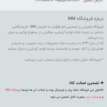
آدرس ایمیل:
m.maleki0405@gmail.com
درباره فروشگاه MM
فروشگاه اینترنتی
و تخصصی
اِم مارکت
به اختصار
MM
؛ فروشگاهی
متمایز در زمینه ارائه لوازم آرایشی، مراقبتی در سطوح لوکس و میان
رده میباشد..
که از سال 1399 با سیاست ارائه محصولات برند، محبوب و منتخب
فعالیتش را آغاز نموده و اختصاصا عرضه لوازم آرایشی را دنبال میکند.
* فروشگاه ملکی مارکت دارای نشان ضمانت ترب میباشد.
➕️ تضمین اصالت کالا
کالاهای این فروشگاه تماما بِرَند و اورجینال بوده و اصالت آن ها توسط
فروشگاه MM
و
وبسایت ترب
بصورت کامل تضمین می شود.