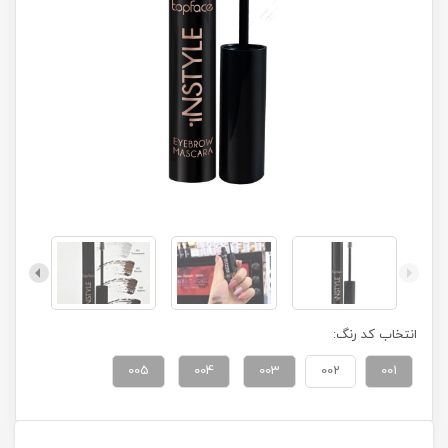
انتخاب کد رنگ:
005
004
003
002
001