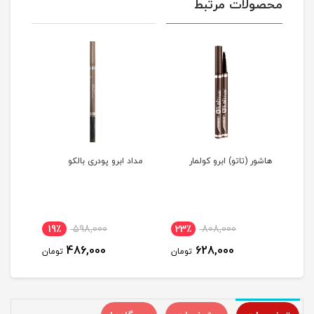
محصولات مرتبط
هاشور (تاتو) ابرو کولمار
مداد ابرو پودری بالکو
ریمل
19٪
598,000
23٪
808,000
2
486,000
628,000
مان
تومان
تومان