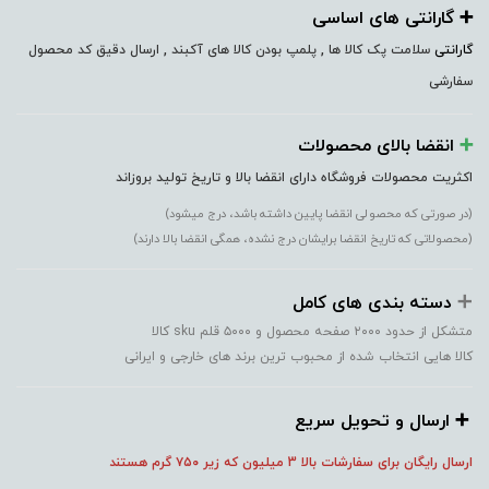
➕️ گارانتی های اساسی
گارانتی
سلامت پک کالا ها , پلمپ بودن کالا های آکبند , ارسال دقیق کد محصول
سفارشی
➕️
انقضا بالای محصولات
اکثریت محصولات فروشگاه دارای انقضا بالا و تاریخ تولید بروزاند
(در صورتی که محصولی انقضا پایین داشته باشد، درج میشود)
(محصولاتی که تاریخ انقضا برایشان درج نشده، همگی انقضا بالا دارند)
➕️
دسته بندی های کامل
متشکل از حدود ۲۰۰۰ صفحه محصول و ۵۰۰۰ قلم sku کالا
کالا هایی انتخاب شده از محبوب ترین برند های خارجی و ایرانی
➕️ ارسال و تحویل سریع
ارسال رایگان برای سفارشات بالا 3 میلیون که زیر ۷۵۰
گرم هستند