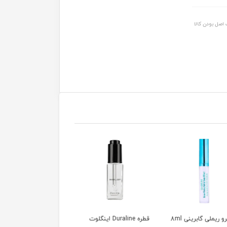
اصل بودن کالا
 ریملی گابرینی 8ml
قطره Duraline اینگلوت
پالت سایه ۱۲ رنگ