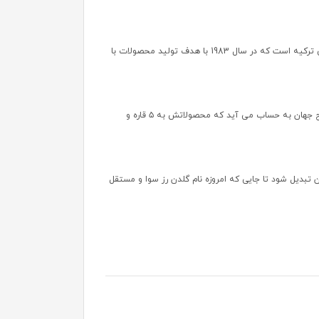
برند گلدن رز زیر مجموعه کمپانی ارکول (Erkul Kozmetik Sanayi Ve Ticaret A.s)، از معروف ترین شرکت های تولید کننده لوازم آرایشی و بهداشتی ترکیه است که در سال 1983 با هدف تولید محصولات با
کمپانی ارکول علاوه بر گلدن رز، برند های کلاسیک، میس سلین و امیلی را نیز در زیر مجموعه خود دارد و جزو ۵ شرکت برتر تولید کننده لاک در سطح جهان به حساب می آید که محصولاتش به ۵ قاره و
 تبدیل شود تا جایی که امروزه نام گلدن رز سوا و مستقل