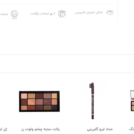
امکان تحویل اکسپرس
۷ روز ضمانت بازگشت
ضمانت 
چشم 16 رنگ
مداد ابرو گابرینی
پالت سایه چشم ولوت رز
ژل ابرو