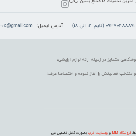
از آخرین تخفیات ما مطلع بشین ⭕️⭕️
09370488891 (تایم: 12 الی ۱۸)
آدرس ایمیل:
405@gmail.com
وشگاهی متمایز در زمینه ارائه لوازم آرایشی،
 محبوب و منتخب فعالیتش را آغاز نموده و اختصاصا عرضه
وسط
فروشگاه MM
و
وبسایت ترب
بصورت کامل تضمین می