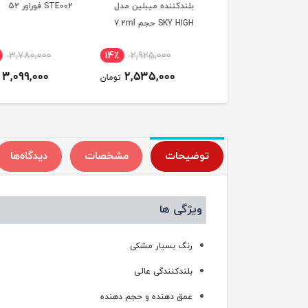
حجم 12ml
بلندکننده میبلین مدل
STE002 فوراور 52
SKY HIGH حجم 7.2ml
3,780,000
14٪
2,925,000
11٪
892,000
3,099,000
2,535,000
799,000
تومان
تومان
ت
توضیحات
مشخصات
دیدگاه‌ها
ویژگی ها
رنگ بسیار مشکی
بلندکنندگی عالی
عمق دهنده و حجم دهنده