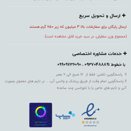
➕️ ارسال و تحویل سریع
ارسال رایگان برای سفارشات بالا 3 میلیون که زیر ۷۵۰
گرم هستند
(مجموع وزن سفارش، در سبد خرید قابل مشاهده است)
➕️ خدمات مشاوره اختصاصی
با خطوط
09370488891 ، 09909736090
!! پاسخگویی تلفنی: فقط از 12 صبح الی 6 عصر
!! پاسخگویی تمام وقت از طریق پیامک و واتس آپ ... در تایم های معمول بصورت
آنی و تایم های خاص یا با تلورانس چند ساعته