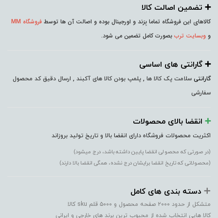
➕️ تضمین اصالت کالا
کالاهای این فروشگاه تماما بِرَند و اورجینال بوده و اصالت آن ها توسط
فروشگاه MM
و
وبسایت ترب
بصورت کامل تضمین می شود.
➕️ گارانتی های اساسی
گارانتی
سلامت پک کالا ها , پلمپ بودن کالا های آکبند , ارسال دقیق کد محصول
سفارشی
➕️
انقضا بالای محصولات
اکثریت محصولات فروشگاه دارای انقضا بالا و تاریخ تولید بروزاند
(در صورتی که محصولی انقضا پایین داشته باشد، درج میشود)
(محصولاتی که تاریخ انقضا برایشان درج نشده، همگی انقضا بالا دارند)
➕️
دسته بندی های کامل
متشکل از حدود ۲۰۰۰ صفحه محصول و ۵۰۰۰ قلم sku کالا
کالا هایی انتخاب شده از محبوب ترین برند های خارجی و ایرانی