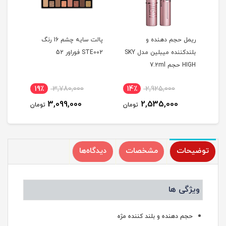
بز
ریمل حجم دهنده و
پالت سایه چشم 16 رنگ
مداد
بلندکننده میبلین مدل SKY
STE002 فوراور 52
HIGH حجم 7.2ml
19٪
3,780,000
14٪
2,925,000
11
3,099,000
2,535,000
مان
تومان
تومان
توضیحات
مشخصات
دیدگاه‌ها
ویژگی ها
حجم دهنده و بلند کننده مژه