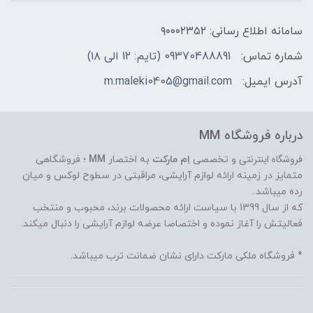
سامانه اطلاع رسانی: ۹۰۰۰۲۳۵۲
شماره تماس:
09370488891 (تایم: 12 الی ۱۸)
آدرس ایمیل:
m.maleki0405@gmail.com
درباره فروشگاه MM
فروشگاه اینترنتی
و تخصصی
اِم مارکت
به اختصار
MM
؛ فروشگاهی
متمایز در زمینه ارائه لوازم آرایشی، مراقبتی در سطوح لوکس و میان
رده میباشد..
که از سال 1399 با سیاست ارائه محصولات برند، محبوب و منتخب
فعالیتش را آغاز نموده و اختصاصا عرضه لوازم آرایشی را دنبال میکند.
* فروشگاه ملکی مارکت دارای نشان ضمانت ترب میباشد.