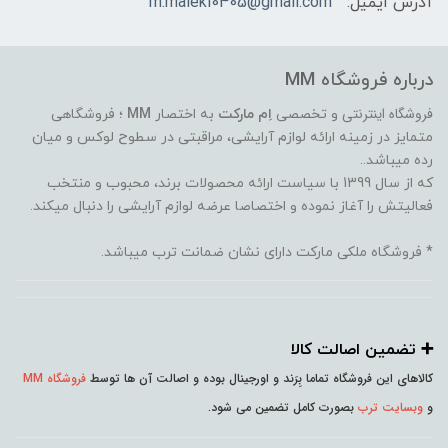
آدرس ایمیل:
m.maleki0405@gmail.com
درباره فروشگاه MM
فروشگاه اینترنتی
و تخصصی
اِم مارکت
به اختصار
MM
؛ فروشگاهی
متمایز در زمینه ارائه لوازم آرایشی، مراقبتی در سطوح لوکس و میان
رده میباشد..
که از سال 1399 با سیاست ارائه محصولات برند، محبوب و منتخب
فعالیتش را آغاز نموده و اختصاصا عرضه لوازم آرایشی را دنبال میکند.
* فروشگاه ملکی مارکت دارای نشان ضمانت ترب میباشد.
➕️ تضمین اصالت کالا
کالاهای این فروشگاه تماما بِرَند و اورجینال بوده و اصالت آن ها توسط
فروشگاه MM
و
وبسایت ترب
بصورت کامل تضمین می شود.