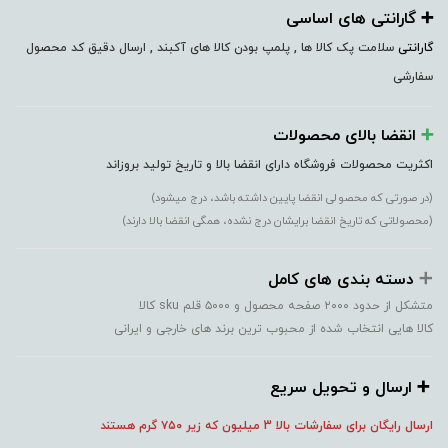
➕️ گارانتی های اساسی
گارانتی
سلامت پک کالا ها , پلمپ بودن کالا های آکبند , ارسال دقیق کد محصول
سفارشی
➕️
انقضا بالای محصولات
اکثریت محصولات فروشگاه دارای انقضا بالا و تاریخ تولید بروزاند
(در صورتی که محصولی انقضا پایین داشته باشد، درج میشود)
(محصولاتی که تاریخ انقضا برایشان درج نشده، همگی انقضا بالا دارند)
➕️
دسته بندی های کامل
متشکل از حدود ۲۰۰۰ صفحه محصول و ۵۰۰۰ قلم sku کالا
کالا هایی انتخاب شده از محبوب ترین برند های خارجی و ایرانی
➕️ ارسال و تحویل سریع
ارسال رایگان برای سفارشات بالا 3 میلیون که زیر ۷۵۰
گرم هستند