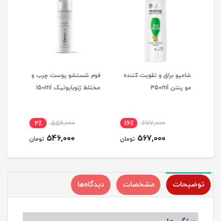
شامپو براق و تقویت کننده
فوم شستشو پوست چرب و
کرم 
مو پنتن 350ml
مختلط ژنوبایوتیک 150ml
مختلط
2٪
556,000
16٪
672,000
1
546,000
567,000
مان
تومان
تومان
توضیحات
مشخصات
دیدگاه‌ها