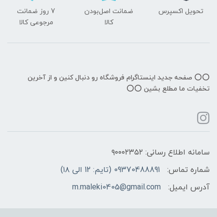
تحویل اکسپرس
ضمانت اصل‌بودن
7 روز ضمانت
کالا
مرجوعی کالا
⭕️⭕️ صفحه جدید اینستاگرام فروشگاه رو دنبال کنین و از آخرین
تخفیات ما مطلع بشین ⭕️⭕️
سامانه اطلاع رسانی: ۹۰۰۰۲۳۵۲
شماره تماس:
09370488891 (تایم: 12 الی ۱۸)
آدرس ایمیل:
m.maleki0405@gmail.com