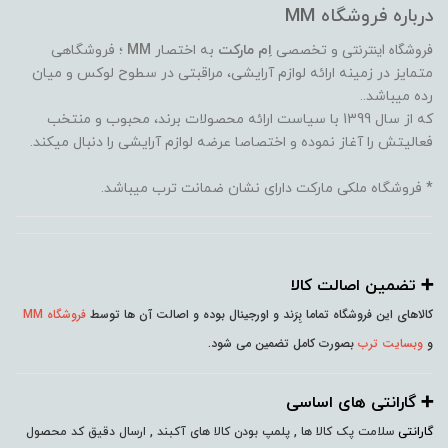
درباره فروشگاه MM
فروشگاه اینترنتی
و تخصصی
اِم مارکت
به اختصار
MM
؛ فروشگاهی
متمایز در زمینه ارائه لوازم آرایشی، مراقبتی در سطوح لوکس و میان
رده میباشد..
که از سال 1399 با سیاست ارائه محصولات برند، محبوب و منتخب
فعالیتش را آغاز نموده و اختصاصا عرضه لوازم آرایشی را دنبال میکند.
* فروشگاه ملکی مارکت دارای نشان ضمانت ترب میباشد.
➕️ تضمین اصالت کالا
کالاهای این فروشگاه تماما بِرَند و اورجینال بوده و اصالت آن ها توسط
فروشگاه MM
و
وبسایت ترب
بصورت کامل تضمین می شود.
➕️ گارانتی های اساسی
گارانتی
سلامت پک کالا ها , پلمپ بودن کالا های آکبند , ارسال دقیق کد محصول