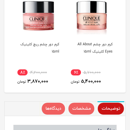
نیک
کرم دور چشم All About
کرم دور چشم ریچ کلینیک
لوسی
Eyes کلینیک 15ml
15ml
آبر
25ml
8٪
4,200,000
6٪
5,700,000
1
3,870,000
5,400,000
مان
تومان
تومان
توضیحات
مشخصات
دیدگاه‌ها