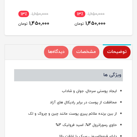
13٪
1,650,000
13٪
1,650,000
1
1,450,000
1,450,000
مان
تومان
تومان
توضیحات
مشخصات
دیدگاه‌ها
ویژگی ها
ایجاد پوستی سرحال، جوان و شاداب
محافظت از پوست در برابر رادیکال های آزاد
از بین برنده علائم پیری پوست مانند چین و چروک و لک
حاوی رسوراترول 3%، اسید فرولیک 3%
دارای فرمولاسیونی سبک با غلظت بالا