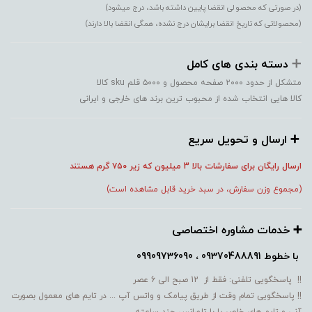
(در صورتی که محصولی انقضا پایین داشته باشد، درج میشود)
(محصولاتی که تاریخ انقضا برایشان درج نشده، همگی انقضا بالا دارند)
➕️
دسته بندی های کامل
متشکل از حدود ۲۰۰۰ صفحه محصول و ۵۰۰۰ قلم sku کالا
کالا هایی انتخاب شده از محبوب ترین برند های خارجی و ایرانی
➕️ ارسال و تحویل سریع
ارسال رایگان برای سفارشات بالا 3 میلیون که زیر ۷۵۰
گرم هستند
(مجموع وزن سفارش، در سبد خرید قابل مشاهده است)
➕️ خدمات مشاوره اختصاصی
با خطوط
09370488891 ، 09909736090
!! پاسخگویی تلفنی: فقط از 12 صبح الی 6 عصر
!! پاسخگویی تمام وقت از طریق پیامک و واتس آپ ... در تایم های معمول بصورت
آنی و تایم های خاص یا با تلورانس چند ساعته