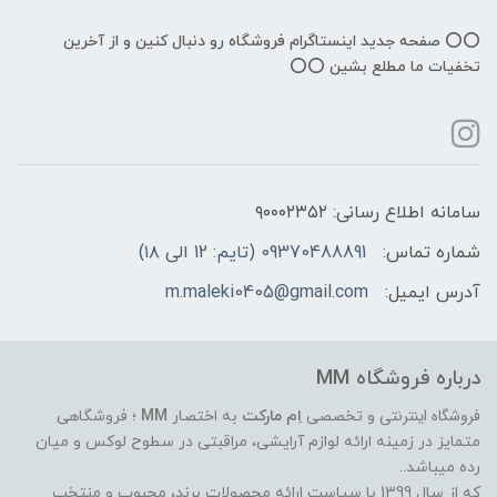
⭕️⭕️ صفحه جدید اینستاگرام فروشگاه رو دنبال کنین و از آخرین
تخفیات ما مطلع بشین ⭕️⭕️
سامانه اطلاع رسانی: ۹۰۰۰۲۳۵۲
شماره تماس:
09370488891 (تایم: 12 الی ۱۸)
آدرس ایمیل:
m.maleki0405@gmail.com
درباره فروشگاه MM
فروشگاه اینترنتی
و تخصصی
اِم مارکت
به اختصار
MM
؛ فروشگاهی
متمایز در زمینه ارائه لوازم آرایشی، مراقبتی در سطوح لوکس و میان
رده میباشد..
که از سال 1399 با سیاست ارائه محصولات برند، محبوب و منتخب