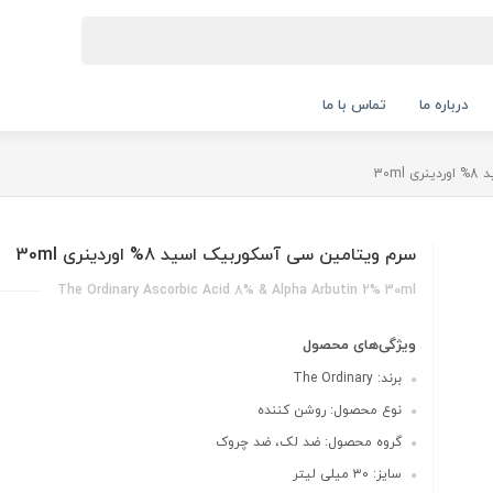
درباره ما
تماس با ما
30m
سرم ویتامین سی آسکوربیک اسید 8% اوردینری 30ml
The Ordinary Ascorbic Acid 8% & Alpha Arbutin 2% 30ml
ویژگی‌های محصول
برند: The Ordinary
نوع محصول: روشن کننده
گروه محصول: ضد لک، ضد چروک
سایز: ۳۰ میلی لیتر