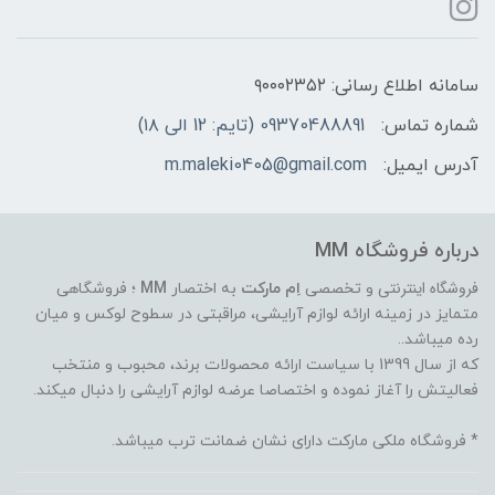
سامانه اطلاع رسانی: ۹۰۰۰۲۳۵۲
شماره تماس:
09370488891 (تایم: 12 الی ۱۸)
آدرس ایمیل:
m.maleki0405@gmail.com
درباره فروشگاه MM
فروشگاه اینترنتی
و تخصصی
اِم مارکت
به اختصار
MM
؛ فروشگاهی
متمایز در زمینه ارائه لوازم آرایشی، مراقبتی در سطوح لوکس و میان
رده میباشد..
که از سال 1399 با سیاست ارائه محصولات برند، محبوب و منتخب
فعالیتش را آغاز نموده و اختصاصا عرضه لوازم آرایشی را دنبال میکند.
* فروشگاه ملکی مارکت دارای نشان ضمانت ترب میباشد.