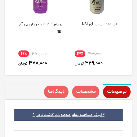
تاپ مات ان بی آی NBI
پرایمر کاشت ناخن ان بی آی
بیس 
NBI
16٪
450,000
13٪
400,000
120
378,000
349,000
مان
تومان
تومان
توضیحات
مشخصات
دیدگاه‌ها
* لینک مشاهده تمام محصولات کاشت ناخن *