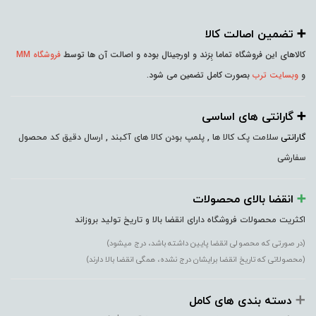
➕️ تضمین اصالت کالا
کالاهای این فروشگاه تماما بِرَند و اورجینال بوده و اصالت آن ها توسط
فروشگاه MM
و
وبسایت ترب
بصورت کامل تضمین می شود.
➕️ گارانتی های اساسی
گارانتی
سلامت پک کالا ها , پلمپ بودن کالا های آکبند , ارسال دقیق کد محصول
سفارشی
➕️
انقضا بالای محصولات
اکثریت محصولات فروشگاه دارای انقضا بالا و تاریخ تولید بروزاند
(در صورتی که محصولی انقضا پایین داشته باشد، درج میشود)
(محصولاتی که تاریخ انقضا برایشان درج نشده، همگی انقضا بالا دارند)
➕️
دسته بندی های کامل