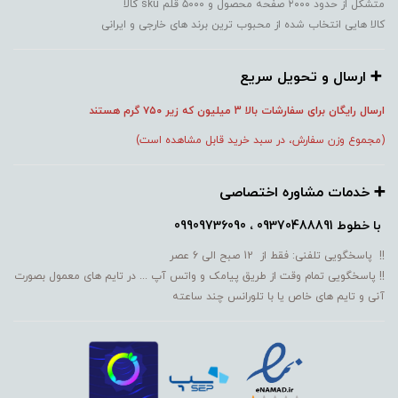
متشکل از حدود ۲۰۰۰ صفحه محصول و ۵۰۰۰ قلم sku کالا
کالا هایی انتخاب شده از محبوب ترین برند های خارجی و ایرانی
➕️ ارسال و تحویل سریع
ارسال رایگان برای سفارشات بالا 3 میلیون که زیر ۷۵۰
گرم هستند
(مجموع وزن سفارش، در سبد خرید قابل مشاهده است)
➕️ خدمات مشاوره اختصاصی
با خطوط
09370488891 ، 09909736090
!! پاسخگویی تلفنی: فقط از 12 صبح الی 6 عصر
!! پاسخگویی تمام وقت از طریق پیامک و واتس آپ ... در تایم های معمول بصورت
آنی و تایم های خاص یا با تلورانس چند ساعته