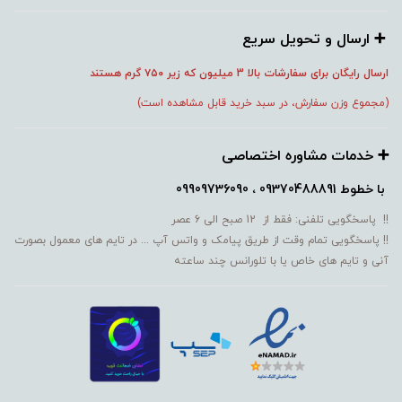
➕️ ارسال و تحویل سریع
ارسال رایگان برای سفارشات بالا 3 میلیون که زیر ۷۵۰
گرم هستند
(مجموع وزن سفارش، در سبد خرید قابل مشاهده است)
➕️ خدمات مشاوره اختصاصی
با خطوط
09370488891 ، 09909736090
!! پاسخگویی تلفنی: فقط از 12 صبح الی 6 عصر
!! پاسخگویی تمام وقت از طریق پیامک و واتس آپ ... در تایم های معمول بصورت
آنی و تایم های خاص یا با تلورانس چند ساعته