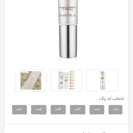
انتخاب کد رنگ:
006
005
004
003
002
001