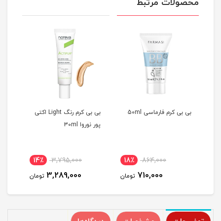
محصولات مرتبط
Lig اکتی
بی بی کرم فارماسی 50ml
بی بی کرم رنگ Light اکتی
بی بی
پور نوروا 30ml
14٪
3,795,000
18٪
864,000
1
3,289,000
710,000
مان
تومان
تومان