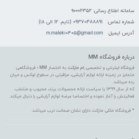
سامانه اطلاع رسانی: ۹۰۰۰۲۳۵۲
شماره تماس:
09370488891 (تایم: 12 الی ۱۸)
آدرس ایمیل:
m.maleki0405@gmail.com
درباره فروشگاه MM
فروشگاه اینترنتی
و تخصصی
اِم مارکت
به اختصار
MM
؛ فروشگاهی
متمایز در زمینه ارائه لوازم آرایشی، مراقبتی در سطوح لوکس و میان
رده میباشد..
که از سال 1399 با سیاست ارائه محصولات برند، محبوب و منتخب
فعالیتش را آغاز نموده و اختصاصا عرضه لوازم آرایشی را دنبال میکند.
* فروشگاه ملکی مارکت دارای نشان ضمانت ترب میباشد.