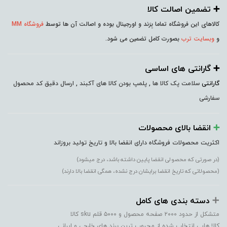
➕️ تضمین اصالت کالا
کالاهای این فروشگاه تماما بِرَند و اورجینال بوده و اصالت آن ها توسط
فروشگاه MM
و
وبسایت ترب
بصورت کامل تضمین می شود.
➕️ گارانتی های اساسی
گارانتی
سلامت پک کالا ها , پلمپ بودن کالا های آکبند , ارسال دقیق کد محصول
سفارشی
➕️
انقضا بالای محصولات
اکثریت محصولات فروشگاه دارای انقضا بالا و تاریخ تولید بروزاند
(در صورتی که محصولی انقضا پایین داشته باشد، درج میشود)
(محصولاتی که تاریخ انقضا برایشان درج نشده، همگی انقضا بالا دارند)
➕️
دسته بندی های کامل
متشکل از حدود ۲۰۰۰ صفحه محصول و ۵۰۰۰ قلم sku کالا
کالا هایی انتخاب شده از محبوب ترین برند های خارجی و ایرانی