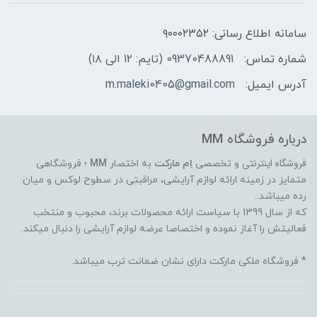
سامانه اطلاع رسانی: ۹۰۰۰۲۳۵۲
شماره تماس:
09370488891 (تایم: 12 الی ۱۸)
آدرس ایمیل:
m.maleki0405@gmail.com
درباره فروشگاه MM
فروشگاه اینترنتی
و تخصصی
اِم مارکت
به اختصار
MM
؛ فروشگاهی
متمایز در زمینه ارائه لوازم آرایشی، مراقبتی در سطوح لوکس و میان
رده میباشد..
که از سال 1399 با سیاست ارائه محصولات برند، محبوب و منتخب
فعالیتش را آغاز نموده و اختصاصا عرضه لوازم آرایشی را دنبال میکند.
* فروشگاه ملکی مارکت دارای نشان ضمانت ترب میباشد.