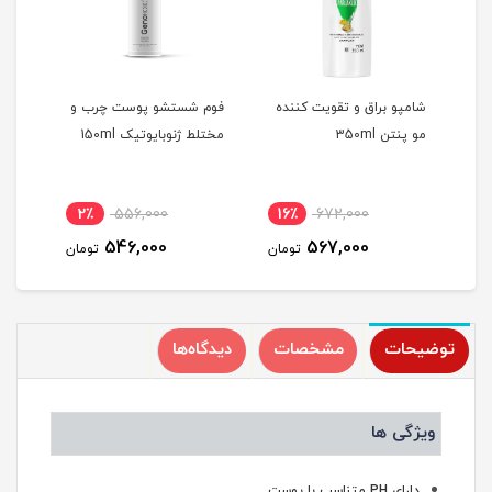
شامپو براق و تقویت کننده
فوم شستشو پوست چرب و
کرم 
مو پنتن 350ml
مختلط ژنوبایوتیک 150ml
مختلط
2٪
556,000
16٪
672,000
1
546,000
567,000
مان
تومان
تومان
توضیحات
مشخصات
دیدگاه‌ها
ویژگی ها
دارای PH متناسب با پوست