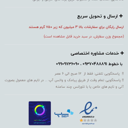
➕️ ارسال و تحویل سریع
ارسال رایگان برای سفارشات بالا 3 میلیون که زیر ۷۵۰
گرم هستند
(مجموع وزن سفارش، در سبد خرید قابل مشاهده است)
➕️ خدمات مشاوره اختصاصی
با خطوط
09370488891 ، 09909736090
!! پاسخگویی تلفنی: فقط از 12 صبح الی 6 عصر
!! پاسخگویی تمام وقت از طریق پیامک و واتس آپ ... در تایم های معمول بصورت
آنی و تایم های خاص یا با تلورانس چند ساعته