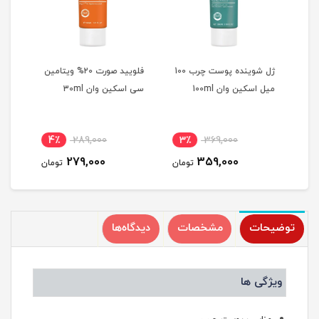
دان
ژل شوینده پوست چرب 100
فلویید صورت 20% ویتامین
اسکر
میل اسکین وان 100ml
سی اسکین وان 30ml
اکسید
4٪
289,000
3٪
369,000
3
279,000
359,000
مان
تومان
تومان
توضیحات
مشخصات
دیدگاه‌ها
ویژگی ها