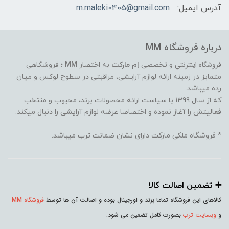
آدرس ایمیل:
m.maleki0405@gmail.com
درباره فروشگاه MM
فروشگاه اینترنتی
و تخصصی
اِم مارکت
به اختصار
MM
؛ فروشگاهی
متمایز در زمینه ارائه لوازم آرایشی، مراقبتی در سطوح لوکس و میان
رده میباشد..
که از سال 1399 با سیاست ارائه محصولات برند، محبوب و منتخب
فعالیتش را آغاز نموده و اختصاصا عرضه لوازم آرایشی را دنبال میکند.
* فروشگاه ملکی مارکت دارای نشان ضمانت ترب میباشد.
➕️ تضمین اصالت کالا
کالاهای این فروشگاه تماما بِرَند و اورجینال بوده و اصالت آن ها توسط
فروشگاه MM
و
وبسایت ترب
بصورت کامل تضمین می شود.