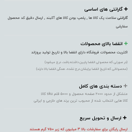
➕️ گارانتی های اساسی
گارانتی
سلامت پک کالا ها , پلمپ بودن کالا های آکبند , ارسال دقیق کد محصول
سفارشی
➕️
انقضا بالای محصولات
اکثریت محصولات فروشگاه دارای انقضا بالا و تاریخ تولید بروزاند
(در صورتی که محصولی انقضا پایین داشته باشد، درج میشود)
(محصولاتی که تاریخ انقضا برایشان درج نشده، همگی انقضا بالا دارند)
➕️
دسته بندی های کامل
متشکل از حدود ۲۰۰۰ صفحه محصول و ۵۰۰۰ قلم sku کالا
کالا هایی انتخاب شده از محبوب ترین برند های خارجی و ایرانی
➕️ ارسال و تحویل سریع
ارسال رایگان برای سفارشات بالا 3 میلیون که زیر ۷۵۰
گرم هستند