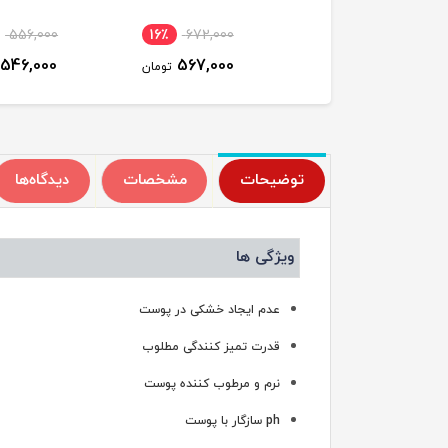
556,000
16٪
672,000
16٪
672,000
546,000
567,000
567,000
تومان
تومان
ت
توضیحات
مشخصات
دیدگاه‌ها
ویژگی ها
عدم ایجاد خشکی در پوست
قدرت تمیز کنندگی مطلوب
نرم و مرطوب کننده پوست
ph سازگار با پوست