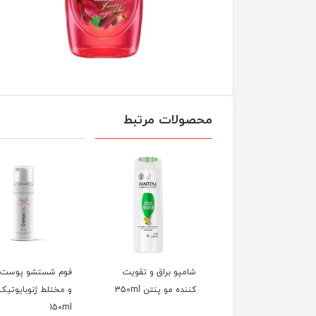
محصولات مرتبط
پو ترمیم کننده و
شامپو براق و تقویت
فوم شستشو پوست چ
فظت کننده مو پنتن
کننده مو پنتن 350ml
و مختلط ژنوبایوتیک
150ml
35