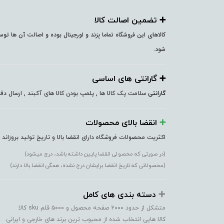
➕️ تضمین اصالت کالا
کالاهای این فروشگاه تماما بِرَند و اورجینال بوده و اصالت آن ها ت
شود.
➕️ گارانتی های اساسی
گارانتی
سلامت پک کالا ها , پلمپ بودن کالا های آکبند , ارسال 
➕️
انقضا بالای محصولات
اکثریت محصولات فروشگاه دارای انقضا بالا و تاریخ تولید بروزاند
(در صورتی که محصولی انقضا پایین داشته باشد، درج میشود)
(محصولاتی که تاریخ انقضا برایشان درج نشده، همگی انقضا بالا دارند)
➕️
دسته بندی های کامل
متشکل از حدود ۲۰۰۰ صفحه محصول و ۵۰۰۰ قلم sku کالا
کالا هایی انتخاب شده از محبوب ترین برند های خارجی و ایرانی