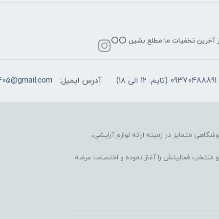
از آخرین تخفیات ما مطلع بشین ⭕️⭕️
09370488891 (تایم: 12 الی ۱۸)
آدرس ایمیل:
405@gmail.com
وشگاهی متمایز در زمینه ارائه لوازم آرایشی،
 محبوب و منتخب فعالیتش را آغاز نموده و اختصاصا عرضه