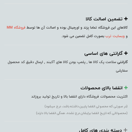
➕️ تضمین اصالت کالا
کالاهای این فروشگاه تماما بِرَند و اورجینال بوده و اصالت آن ها توسط
فروشگاه MM
و
وبسایت ترب
بصورت کامل تضمین می شود.
➕️ گارانتی های اساسی
گارانتی
سلامت پک کالا ها , پلمپ بودن کالا های آکبند , ارسال دقیق کد محصول
سفارشی
➕️
انقضا بالای محصولات
اکثریت محصولات فروشگاه دارای انقضا بالا و تاریخ تولید بروزاند
(در صورتی که محصولی انقضا پایین داشته باشد، درج میشود)
(محصولاتی که تاریخ انقضا برایشان درج نشده، همگی انقضا بالا دارند)
➕️
دسته بندی های کامل