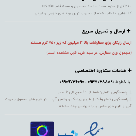
متشکل از حدود ۲۰۰۰ صفحه محصول و ۵۰۰۰ قلم sku کالا
کالا هایی انتخاب شده از محبوب ترین برند های خارجی و ایرانی
➕️ ارسال و تحویل سریع
ارسال رایگان برای سفارشات بالا 3 میلیون که زیر ۷۵۰
گرم هستند
(مجموع وزن سفارش، در سبد خرید قابل مشاهده است)
➕️ خدمات مشاوره اختصاصی
با خطوط
09370488891 ، 09909736090
!! پاسخگویی تلفنی: فقط از 12 صبح الی 6 عصر
!! پاسخگویی تمام وقت از طریق پیامک و واتس آپ ... در تایم های معمول بصورت
آنی و تایم های خاص یا با تلورانس چند ساعته