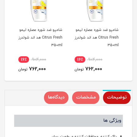
مو
شامپو ضد شوره عصاره لیمو
شامپو ضد شوره عصاره لیمو
شامپ
شولدرز
Citrus Fresh هد اند شولدرز
Citrus Fresh هد اند شولدرز
0ml
350ml
350ml
16٪
904,000
16٪
904,000
1
762,000
762,000
مان
تومان
تومان
توضیحات
مشخصات
دیدگاه‌ها
ویژگی ها
پاک کننده، محافظت کننده و رطوبت رسان