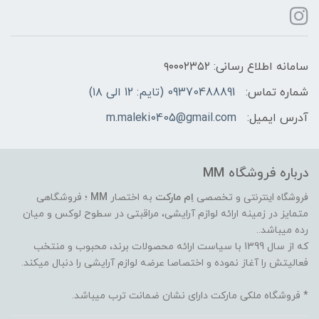
سامانه اطلاع رسانی: ۹۰۰۰۲۳۵۲
شماره تماس:
09370488891 (تایم: 12 الی ۱۸)
آدرس ایمیل:
m.maleki0405@gmail.com
درباره فروشگاه MM
فروشگاه اینترنتی
و تخصصی
اِم مارکت
به اختصار
MM
؛ فروشگاهی
متمایز در زمینه ارائه لوازم آرایشی، مراقبتی در سطوح لوکس و میان
رده میباشد..
که از سال 1399 با سیاست ارائه محصولات برند، محبوب و منتخب
فعالیتش را آغاز نموده و اختصاصا عرضه لوازم آرایشی را دنبال میکند.
* فروشگاه ملکی مارکت دارای نشان ضمانت ترب میباشد.