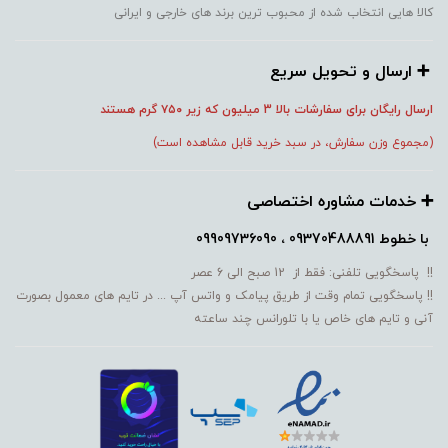
کالا هایی انتخاب شده از محبوب ترین برند های خارجی و ایرانی
➕️ ارسال و تحویل سریع
ارسال رایگان برای سفارشات بالا 3 میلیون که زیر ۷۵۰
گرم هستند
(مجموع وزن سفارش، در سبد خرید قابل مشاهده است)
➕️ خدمات مشاوره اختصاصی
با خطوط
09370488891 ، 09909736090
!! پاسخگویی تلفنی: فقط از 12 صبح الی 6 عصر
!! پاسخگویی تمام وقت از طریق پیامک و واتس آپ ... در تایم های معمول بصورت
آنی و تایم های خاص یا با تلورانس چند ساعته