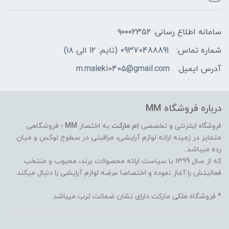
سامانه اطلاع رسانی: ۹۰۰۰۲۳۵۲
شماره تماس:
09370488891 (تایم: 12 الی ۱۸)
آدرس ایمیل:
m.maleki0405@gmail.com
درباره فروشگاه MM
فروشگاه اینترنتی
و تخصصی
اِم مارکت
به اختصار
MM
؛ فروشگاهی
متمایز در زمینه ارائه لوازم آرایشی، مراقبتی در سطوح لوکس و میان
رده میباشد..
که از سال 1399 با سیاست ارائه محصولات برند، محبوب و منتخب
فعالیتش را آغاز نموده و اختصاصا عرضه لوازم آرایشی را دنبال میکند.
* فروشگاه ملکی مارکت دارای نشان ضمانت ترب میباشد.