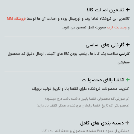
➕️ تضمین اصالت کالا
کالاهای این فروشگاه تماما بِرَند و اورجینال بوده و اصالت آن ها توسط
فروشگاه MM
و
وبسایت ترب
بصورت کامل تضمین می شود.
➕️ گارانتی های اساسی
گارانتی
سلامت پک کالا ها , پلمپ بودن کالا های آکبند , ارسال دقیق کد محصول
سفارشی
➕️
انقضا بالای محصولات
اکثریت محصولات فروشگاه دارای انقضا بالا و تاریخ تولید بروزاند
(در صورتی که محصولی انقضا پایین داشته باشد، درج میشود)
(محصولاتی که تاریخ انقضا برایشان درج نشده، همگی انقضا بالا دارند)
➕️
دسته بندی های کامل
متشکل از حدود ۲۰۰۰ صفحه محصول و ۵۰۰۰ قلم sku کالا