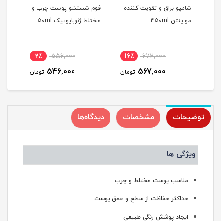
شامپو براق و تقویت کننده
فوم شستشو پوست چرب و
کرم 
مو پنتن 350ml
مختلط ژنوبایوتیک 150ml
مختلط
2٪
556,000
16٪
672,000
1
546,000
567,000
مان
تومان
تومان
توضیحات
مشخصات
دیدگاه‌ها
ویژگی ها
مناسب پوست مختلط و چرب
حداکثر حفاظت از سطح و عمق پوست
ایجاد پوشش رنگی طبیعی