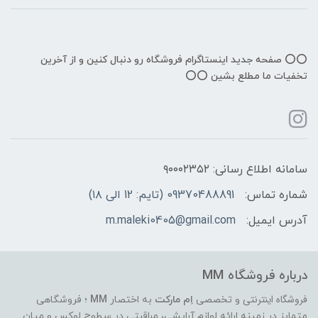
⭕️⭕️ صفحه جدید اینستاگرام فروشگاه رو دنبال کنین و از آخرین
تخفیات ما مطلع بشین ⭕️⭕️
سامانه اطلاع رسانی: ۹۰۰۰۲۳۵۲
شماره تماس:
09370488891 (تایم: 12 الی ۱۸)
آدرس ایمیل:
m.maleki0405@gmail.com
درباره فروشگاه MM
فروشگاه اینترنتی
و تخصصی
اِم مارکت
به اختصار
MM
؛ فروشگاهی
متمایز در زمینه ارائه لوازم آرایشی، مراقبتی در سطوح لوکس و میان