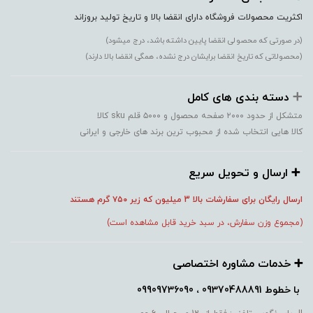
اکثریت محصولات فروشگاه دارای انقضا بالا و تاریخ تولید بروزاند
(در صورتی که محصولی انقضا پایین داشته باشد، درج میشود)
(محصولاتی که تاریخ انقضا برایشان درج نشده، همگی انقضا بالا دارند)
➕️
دسته بندی های کامل
متشکل از حدود ۲۰۰۰ صفحه محصول و ۵۰۰۰ قلم sku کالا
کالا هایی انتخاب شده از محبوب ترین برند های خارجی و ایرانی
➕️ ارسال و تحویل سریع
ارسال رایگان برای سفارشات بالا 3 میلیون که زیر ۷۵۰
گرم هستند
(مجموع وزن سفارش، در سبد خرید قابل مشاهده است)
➕️ خدمات مشاوره اختصاصی
با خطوط
09370488891 ، 09909736090