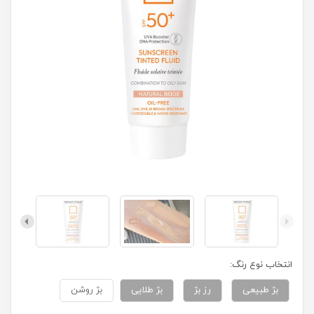
انتخاب نوع رنگ:
بژ طبیعی
رز بژ
بژ طلایی
بژ روشن