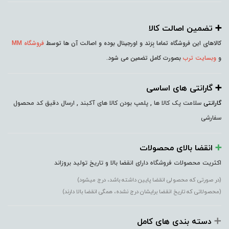
➕️ تضمین اصالت کالا
کالاهای این فروشگاه تماما بِرَند و اورجینال بوده و اصالت آن ها توسط
فروشگاه MM
و
وبسایت ترب
بصورت کامل تضمین می شود.
➕️ گارانتی های اساسی
گارانتی
سلامت پک کالا ها , پلمپ بودن کالا های آکبند , ارسال دقیق کد محصول
سفارشی
➕️
انقضا بالای محصولات
اکثریت محصولات فروشگاه دارای انقضا بالا و تاریخ تولید بروزاند
(در صورتی که محصولی انقضا پایین داشته باشد، درج میشود)
(محصولاتی که تاریخ انقضا برایشان درج نشده، همگی انقضا بالا دارند)
➕️
دسته بندی های کامل