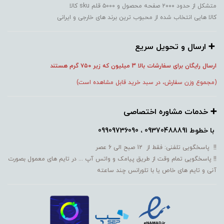
متشکل از حدود ۲۰۰۰ صفحه محصول و ۵۰۰۰ قلم sku کالا
کالا هایی انتخاب شده از محبوب ترین برند های خارجی و ایرانی
➕️ ارسال و تحویل سریع
ارسال رایگان برای سفارشات بالا 3 میلیون که زیر ۷۵۰
گرم هستند
(مجموع وزن سفارش، در سبد خرید قابل مشاهده است)
➕️ خدمات مشاوره اختصاصی
با خطوط
09370488891 ، 09909736090
!! پاسخگویی تلفنی: فقط از 12 صبح الی 6 عصر
!! پاسخگویی تمام وقت از طریق پیامک و واتس آپ ... در تایم های معمول بصورت
آنی و تایم های خاص یا با تلورانس چند ساعته