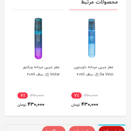
محصولات مرتبط
او
عطر جیبی مردانه داوینچی
عطر جیبی مردانه ویکتور
عطر 
Da Vinci ژک ساف 20ml
Victor ژک ساف 20ml
eet Love
7٪
460,000
7٪
460,000
7
430,000
430,000
مان
تومان
تومان