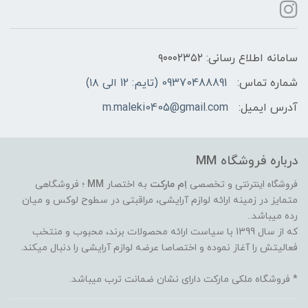
سامانه اطلاع رسانی: ۹۰۰۰۲۳۵۲
شماره تماس:
09370488891 (تایم: 12 الی ۱۸)
آدرس ایمیل:
m.maleki0405@gmail.com
درباره فروشگاه MM
فروشگاه اینترنتی
و تخصصی
اِم مارکت
به اختصار
MM
؛ فروشگاهی
متمایز در زمینه ارائه لوازم آرایشی، مراقبتی در سطوح لوکس و میان
رده میباشد..
که از سال 1399 با سیاست ارائه محصولات برند، محبوب و منتخب
فعالیتش را آغاز نموده و اختصاصا عرضه لوازم آرایشی را دنبال میکند.
* فروشگاه ملکی مارکت دارای نشان ضمانت ترب میباشد.