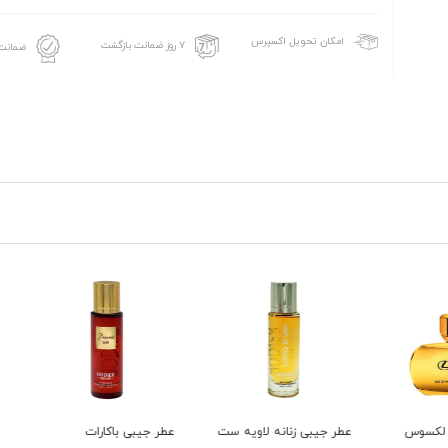
امکان تحویل اکسپرس
۷ روز ضمانت بازگشت
ضمانت 
وس
عطر جیبی زنانه لاویه ست
عطر جیبی باکارات
ادو پ