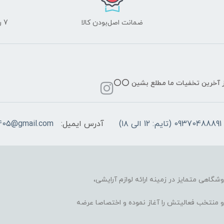
ضمانت اصل‌بودن کالا
7 روز ضمانت مرجوعی کالا
از آخرین تخفیات ما مطلع بشین ⭕️⭕️
09370488891 (تایم: 12 الی ۱۸)
آدرس ایمیل:
405@gmail.com
وشگاهی متمایز در زمینه ارائه لوازم آرایشی،
 محبوب و منتخب فعالیتش را آغاز نموده و اختصاصا عرضه