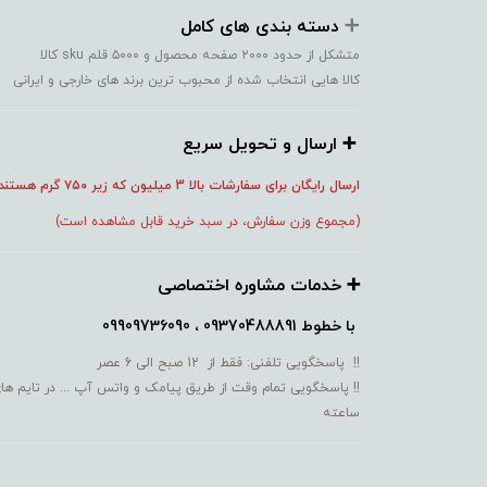
➕️
دسته بندی های کامل
متشکل از حدود ۲۰۰۰ صفحه محصول و ۵۰۰۰ قلم sku کالا
کالا هایی انتخاب شده از محبوب ترین برند های خارجی و ایرانی
➕️ ارسال و تحویل سریع
ارسال رایگان برای سفارشات بالا 3 میلیون که زیر ۷۵۰
گرم هستند
(مجموع وزن سفارش، در سبد خرید قابل مشاهده است)
➕️ خدمات مشاوره اختصاصی
با خطوط
09370488891 ، 09909736090
!! پاسخگویی تلفنی: فقط از 12 صبح الی 6 عصر
!! پاسخگویی تمام وقت از طریق پیامک و واتس آپ ... در تایم ها
ساعته