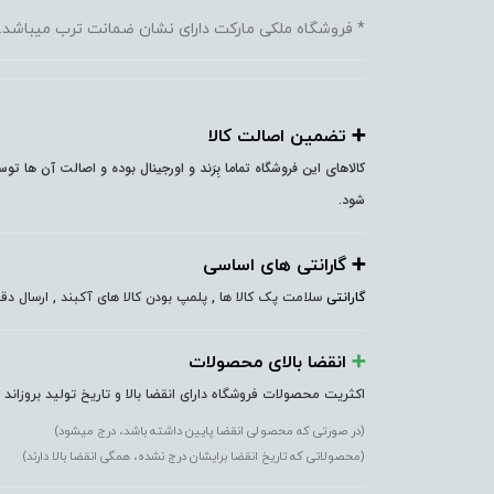
* فروشگاه ملکی مارکت دارای نشان ضمانت ترب میباشد.
➕️ تضمین اصالت کالا
کالاهای این فروشگاه تماما بِرَند و اورجینال بوده و اصالت آن ها ت
شود.
➕️ گارانتی های اساسی
گارانتی
سلامت پک کالا ها , پلمپ بودن کالا های آکبند , ارسال 
➕️
انقضا بالای محصولات
اکثریت محصولات فروشگاه دارای انقضا بالا و تاریخ تولید بروزاند
(در صورتی که محصولی انقضا پایین داشته باشد، درج میشود)
(محصولاتی که تاریخ انقضا برایشان درج نشده، همگی انقضا بالا دارند)