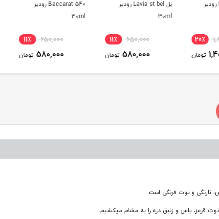
بل Lavia st bel رودیر
Baccarat 540 رودیر
گلد Lexus Gold رودیر
30ml
30ml
11٪
650,000
11٪
650,000
20
580,000
580,000
ومان
تومان
تومان
س، نارنگی و توت فرنگی است .
 توت قرمز، یاس و زنبق دره را به مشام میکشیم.