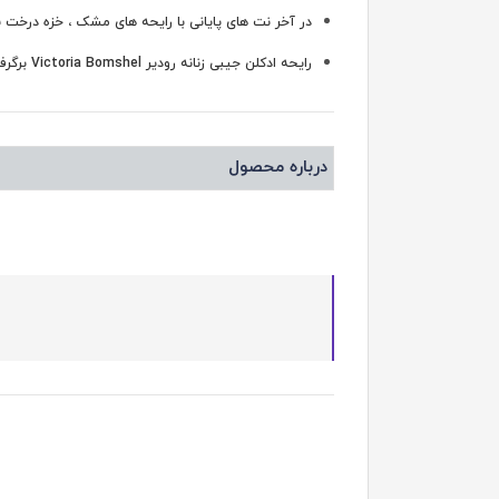
در آخر نت‌ های پايانی با رایحه های مشک ، خزه درخت 
رايحه ادکلن جیبی زنانه رودیر Victoria Bomshel برگرفته از رايحه ادكلن Bombshell برند Victoria’s Secret مي‌باشد.
درباره محصول