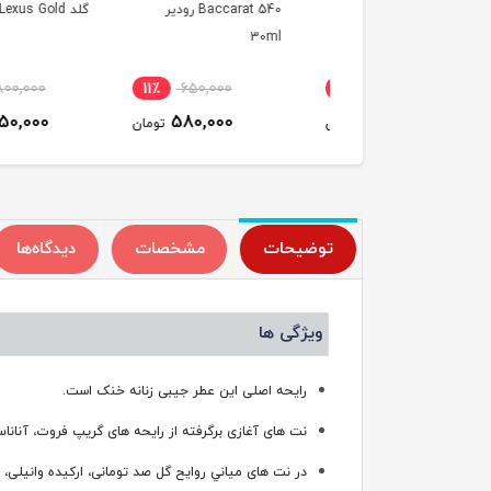
بل Lavia st bel رودیر
Baccarat 540 رودیر
گلد Lexus Gold رودیر
30ml
3
٪
1,800,000
11٪
650,000
11٪
650,000
1,450,000
580,000
580,000
تومان
تومان
ت
توضیحات
مشخصات
دیدگاه‌ها
ویژگی ها
رایحه اصلی این عطر جیبی زنانه خنک است.
نت‌ های آغازی برگرفته از رایحه های گریپ فروت، آنانا
در نت‌ های مياني روایح گل صد تومانی، ارکیده وانیلی،