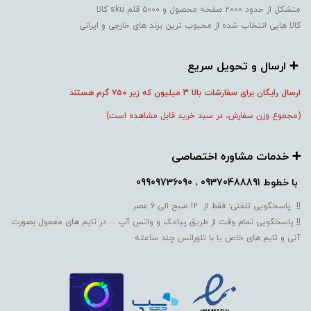
متشکل از حدود ۲۰۰۰ صفحه محصول و ۵۰۰۰ قلم sku کالا
کالا هایی انتخاب شده از محبوب ترین برند های خارجی و ایرانی
➕️ ارسال و تحویل سریع
ارسال رایگان برای سفارشات بالا 3 میلیون که زیر ۷۵۰
گرم هستند
(مجموع وزن سفارش، در سبد خرید قابل مشاهده است)
➕️ خدمات مشاوره اختصاصی
با خطوط
09370488891 ، 09909736090
!! پاسخگویی تلفنی: فقط از 12 صبح الی 6 عصر
!! پاسخگویی تمام وقت از طریق پیامک و واتس آپ ... در تایم های معمول بصورت
آنی و تایم های خاص یا با تلورانس چند ساعته