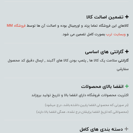
➕️ تضمین اصالت کالا
کالاهای این فروشگاه تماما بِرَند و اورجینال بوده و اصالت آن ها توسط
فروشگاه MM
و
وبسایت ترب
بصورت کامل تضمین می شود.
➕️ گارانتی های اساسی
گارانتی
سلامت پک کالا ها , پلمپ بودن کالا های آکبند , ارسال دقیق کد محصول
سفارشی
➕️
انقضا بالای محصولات
اکثریت محصولات فروشگاه دارای انقضا بالا و تاریخ تولید بروزاند
(در صورتی که محصولی انقضا پایین داشته باشد، درج میشود)
(محصولاتی که تاریخ انقضا برایشان درج نشده، همگی انقضا بالا دارند)
➕️
دسته بندی های کامل