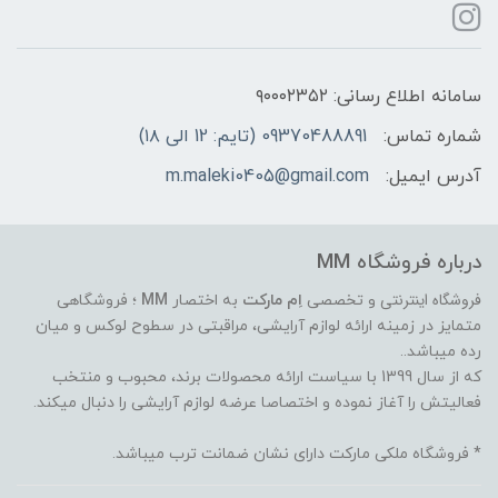
سامانه اطلاع رسانی: ۹۰۰۰۲۳۵۲
شماره تماس:
09370488891 (تایم: 12 الی ۱۸)
آدرس ایمیل:
m.maleki0405@gmail.com
درباره فروشگاه MM
فروشگاه اینترنتی
و تخصصی
اِم مارکت
به اختصار
MM
؛ فروشگاهی
متمایز در زمینه ارائه لوازم آرایشی، مراقبتی در سطوح لوکس و میان
رده میباشد..
که از سال 1399 با سیاست ارائه محصولات برند، محبوب و منتخب
فعالیتش را آغاز نموده و اختصاصا عرضه لوازم آرایشی را دنبال میکند.
* فروشگاه ملکی مارکت دارای نشان ضمانت ترب میباشد.