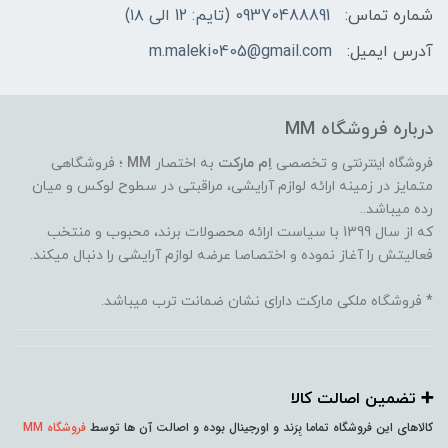
شماره تماس:
09370488891 (تایم: 12 الی ۱۸)
آدرس ایمیل:
m.maleki0405@gmail.com
درباره فروشگاه MM
فروشگاه اینترنتی
و تخصصی
اِم مارکت
به اختصار
MM
؛ فروشگاهی
متمایز در زمینه ارائه لوازم آرایشی، مراقبتی در سطوح لوکس و میان
رده میباشد..
که از سال 1399 با سیاست ارائه محصولات برند، محبوب و منتخب
فعالیتش را آغاز نموده و اختصاصا عرضه لوازم آرایشی را دنبال میکند.
* فروشگاه ملکی مارکت دارای نشان ضمانت ترب میباشد.
➕️ تضمین اصالت کالا
کالاهای این فروشگاه تماما بِرَند و اورجینال بوده و اصالت آن ها توسط
فروشگاه MM