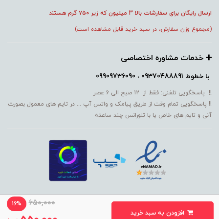
ارسال رایگان برای سفارشات بالا 3 میلیون که زیر ۷۵۰
گرم هستند
(مجموع وزن سفارش، در سبد خرید قابل مشاهده است)
➕️ خدمات مشاوره اختصاصی
با خطوط
09370488891 ، 09909736090
!! پاسخگویی تلفنی: فقط از 12 صبح الی 6 عصر
!! پاسخگویی تمام وقت از طریق پیامک و واتس آپ ... در تایم های معمول بصورت
آنی و تایم های خاص یا با تلورانس چند ساعته
650,000
16%
افزودن به سبد خرید
ساخت سایت توسط MM