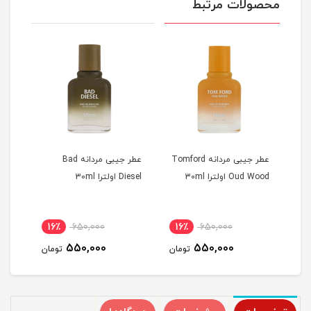
محصولات مرتبط
عطر جیبی مردانه Tomford
عطر جیبی مردانه Bad
Oud Wood اولترا 30ml
Diesel اولترا 30ml
el Neige
16٪
650,000
16٪
650,000
2
550,000
550,000
مان
تومان
تومان