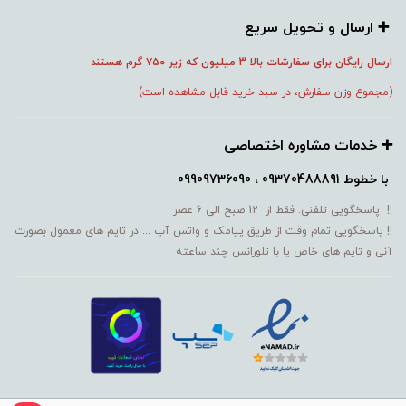
➕️ ارسال و تحویل سریع
ارسال رایگان برای سفارشات بالا 3 میلیون که زیر ۷۵۰
گرم هستند
(مجموع وزن سفارش، در سبد خرید قابل مشاهده است)
➕️ خدمات مشاوره اختصاصی
با خطوط
09370488891 ، 09909736090
!! پاسخگویی تلفنی: فقط از 12 صبح الی 6 عصر
!! پاسخگویی تمام وقت از طریق پیامک و واتس آپ ... در تایم های معمول بصورت
آنی و تایم های خاص یا با تلورانس چند ساعته