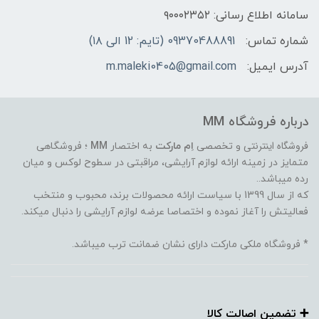
سامانه اطلاع رسانی: ۹۰۰۰۲۳۵۲
شماره تماس:
09370488891 (تایم: 12 الی ۱۸)
آدرس ایمیل:
m.maleki0405@gmail.com
درباره فروشگاه MM
فروشگاه اینترنتی
و تخصصی
اِم مارکت
به اختصار
MM
؛ فروشگاهی
متمایز در زمینه ارائه لوازم آرایشی، مراقبتی در سطوح لوکس و میان
رده میباشد..
که از سال 1399 با سیاست ارائه محصولات برند، محبوب و منتخب
فعالیتش را آغاز نموده و اختصاصا عرضه لوازم آرایشی را دنبال میکند.
* فروشگاه ملکی مارکت دارای نشان ضمانت ترب میباشد.
➕️ تضمین اصالت کالا