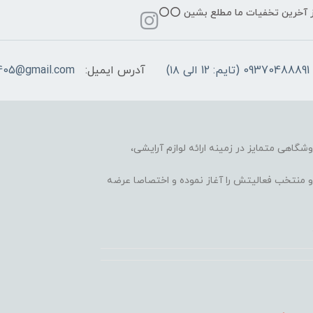
از آخرین تخفیات ما مطلع بشین ⭕️⭕️
09370488891 (تایم: 12 الی ۱۸)
آدرس ایمیل:
405@gmail.com
وشگاهی متمایز در زمینه ارائه لوازم آرایشی،
 محبوب و منتخب فعالیتش را آغاز نموده و اختصاصا عرضه