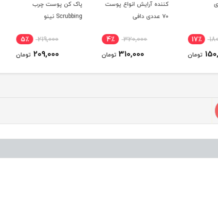
کننده آرایش انواع پوست
پاک کن پوست چرب
75gr
۷۰ عددی دافی
Scrubbing نینو
5٪
219,000
4٪
320,000
17
209,000
310,000
ومان
تومان
تومان