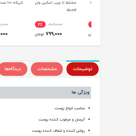
سیمپل مدل 150ml Clear
مختلط تا چرب اسکین وان
انریکه ۱۰۰ عددی
150ml
Pore Sc
٪
180,000
2٪
809,000
21٪
926,000
150,000
799,000
735,000
تومان
تومان
ت
توضیحات
مشخصات
دیدگاه‌ها
ویژگی ها
مناسب انواع پوست
آبرسان و مرطوب کننده پوست
روشن کننده و شفاف کننده پوست